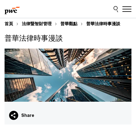
Skip
Skip
to
to
content
footer
首頁
法律暨智財管理
普華觀點
普華法律時事漫談
普華法律時事漫談
Share