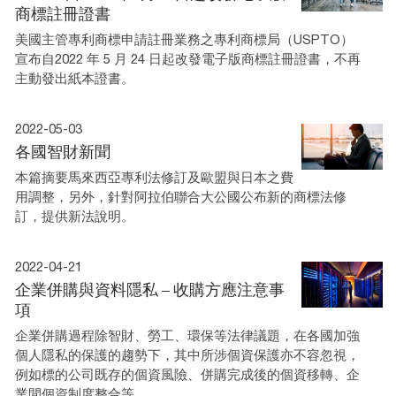
商標註冊證書
美國主管專利商標申請註冊業務之專利商標局（USPTO）
宣布自2022 年 5 月 24 日起改發電子版商標註冊證書，不再
主動發出紙本證書。
2022-05-03
各國智財新聞
本篇摘要馬來西亞專利法修訂及歐盟與日本之費
用調整，另外，針對阿拉伯聯合大公國公布新的商標法修
訂，提供新法說明。
2022-04-21
企業併購與資料隱私 – 收購方應注意事
項
企業併購過程除智財、勞工、環保等法律議題，在各國加強
個人隱私的保護的趨勢下，其中所涉個資保護亦不容忽視，
例如標的公司既存的個資風險、併購完成後的個資移轉、企
業間個資制度整合等。