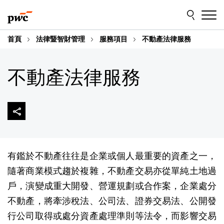
Skip
Skip
to
to
content
footer
首頁
法律暨智財管理
服務項目
不動產法律服務
不動產法律服務
有鑑於不動產往往是企業或個人最重要的資產之一，
隨著商業模式趨於複雜，不動產交易亦從單純土地過
戶，演變成重大開發、營運規劃或合作案，企業處分
不動產，將牽涉稅法、公司法、證券交易法、公開發
行公司取得或處分資產處理準則等法令，而影響交易