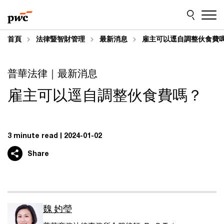
Skip
Skip
to
to
content
footer
首頁
法律暨智財管理
最新消息
雇主可以逕自調整伙食費
普華法律｜最新消息
雇主可以逕自調整伙食費嗎？
3 minute read
2024-01-02
Share
魏 妁瑩