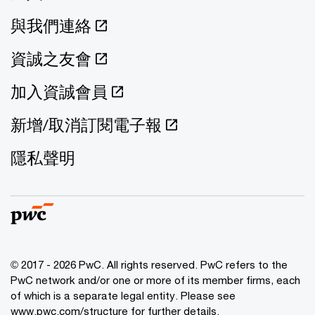
與我們連絡
資誠之友會
加入資誠會員
新增/取消訂閱電子報
隱私聲明
© 2017 - 2026 PwC. All rights reserved. PwC refers to the
PwC network and/or one or more of its member firms, each
of which is a separate legal entity. Please see
www.pwc.com/structure
for further details.