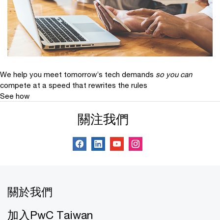
We help you meet tomorrow’s tech demands
so you can
compete at a speed that rewrites the rules
See how
關注我們
關於我們
加入PwC Taiwan