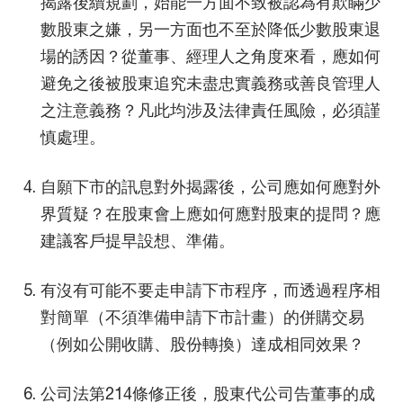
揭露後續規劃，始能一方面不致被認為有欺瞞少
數股東之嫌，另一方面也不至於降低少數股東退
場的誘因？從董事、經理人之角度來看，應如何
避免之後被股東追究未盡忠實義務或善良管理人
之注意義務？凡此均涉及法律責任風險，必須謹
慎處理。
自願下市的訊息對外揭露後，公司應如何應對外
界質疑？在股東會上應如何應對股東的提問？應
建議客戶提早設想、準備。
有沒有可能不要走申請下市程序，而透過程序相
對簡單（不須準備申請下市計畫）的併購交易
（例如公開收購、股份轉換）達成相同效果？
公司法第214條修正後，股東代公司告董事的成