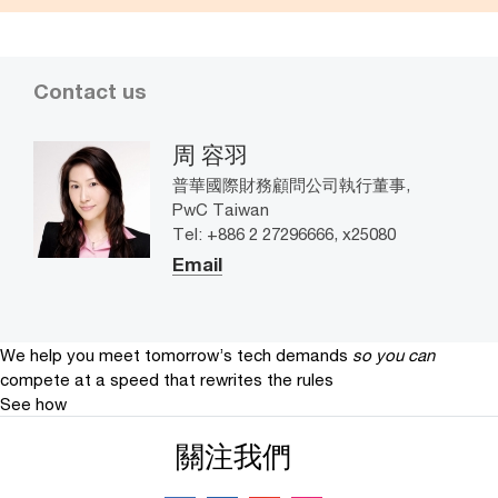
Contact us
周 容羽
普華國際財務顧問公司執行董事,
PwC Taiwan
Tel: +886 2 27296666, x25080
Email
We help you meet tomorrow’s tech demands
so you can
compete at a speed that rewrites the rules
See how
關注我們