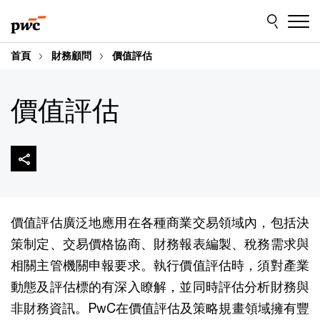
Skip
Skip
to
to
content
footer
首頁
財務顧問
價值評估
價值評估
價值評估廣泛地應用在各種商業交易領域內，包括決
策制定、交易價格協商、財務報表編製、稅務需求與
相關主管機關申報要求。執行價值評估時，須對產業
動態及評估標的有深入瞭解，並同時評估分析財務與
非財務資訊。PwC在價值評估及策略規畫領域擁有豐