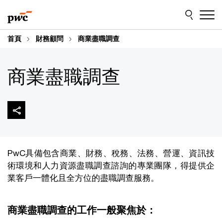
Skip
Skip
to
to
content
footer
首頁
財務顧問
商業盡職調查
商業盡職調查
PwC具備包含商業、財務、稅務、法務、營運、資訊技
術環境和人力資源盡職調查諮詢的專業團隊，得提供企
業客戶一體化且全方位的盡職調查服務。
商業盡職調查的工作一般聚焦於：