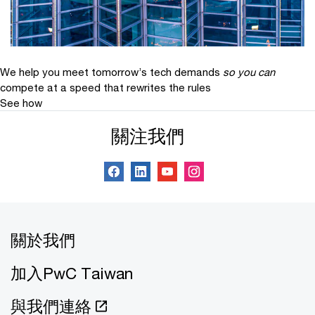
We help you meet tomorrow’s tech demands
so you can
compete at a speed that rewrites the rules
See how
關注我們
關於我們
加入PwC Taiwan
與我們連絡