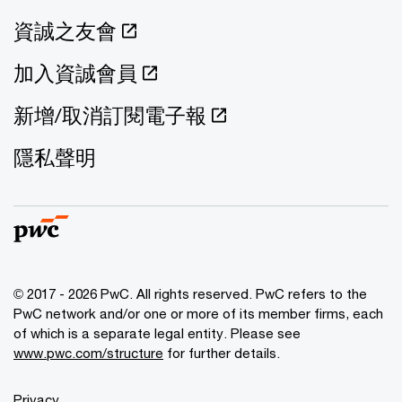
資誠之友會
加入資誠會員
新增/取消訂閱電子報
隱私聲明
© 2017 - 2026 PwC. All rights reserved. PwC refers to the
PwC network and/or one or more of its member firms, each
of which is a separate legal entity. Please see
www.pwc.com/structure
for further details.
Privacy