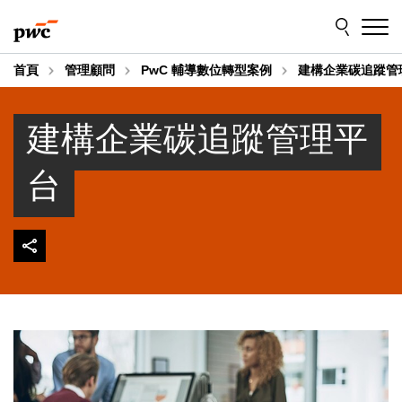
Skip
Skip
to
to
content
footer
首頁
管理顧問
PwC 輔導數位轉型案例
建構企業碳追蹤管
建構企業碳追蹤管理平
台