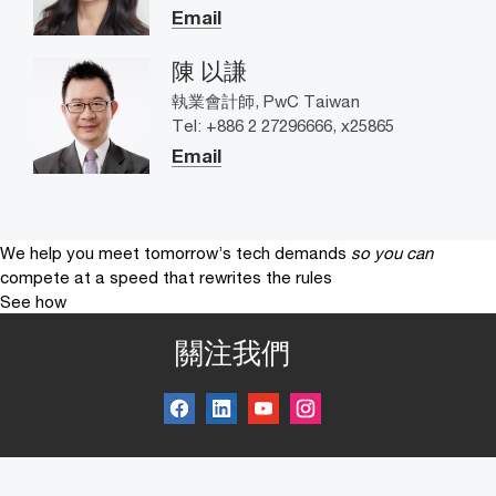
Email
陳 以謙
執業會計師, PwC Taiwan
Tel: +886 2 27296666, x25865
Email
We help you meet tomorrow’s tech demands
so you can
compete at a speed that rewrites the rules
See how
關注我們