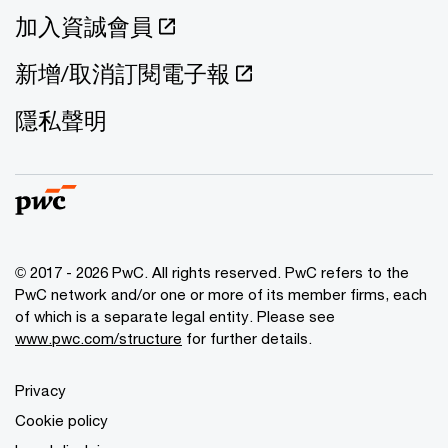
加入資誠會員
新增/取消訂閱電子報
隱私聲明
© 2017 - 2026 PwC. All rights reserved. PwC refers to the
PwC network and/or one or more of its member firms, each
of which is a separate legal entity. Please see
www.pwc.com/structure
for further details.
Privacy
Cookie policy