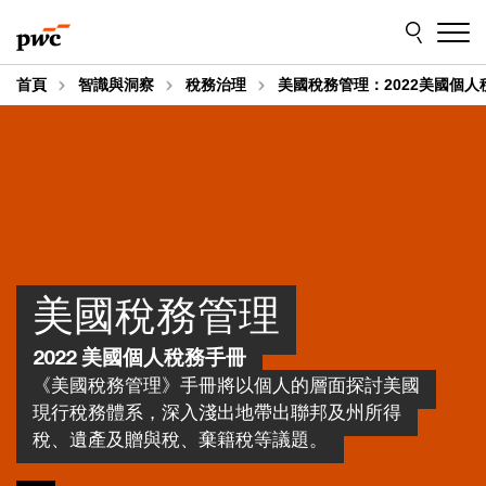
Skip
Skip
to
to
content
footer
首頁
智識與洞察
稅務治理
美國稅務管理：2022美國個人
美國稅務管理
2022 美國個人稅務手冊
《美國稅務管理》手冊將以個人的層面探討美國
現行稅務體系，深入淺出地帶出聯邦及州所得
稅、遺產及贈與稅、棄籍稅等議題。