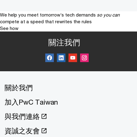
We help you meet tomorrow’s tech demands
so you can
compete at a speed that rewrites the rules
See how
關注我們
關於我們
加入PwC Taiwan
與我們連絡
資誠之友會