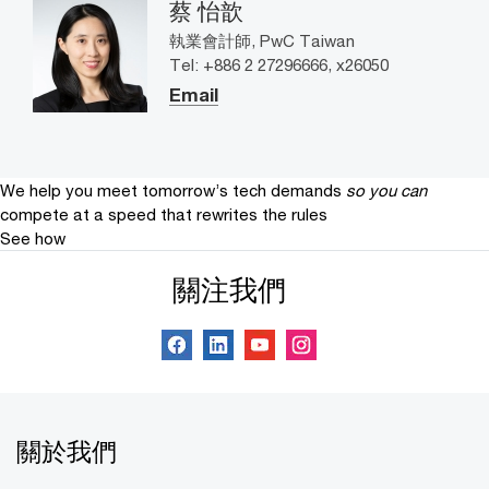
蔡 怡歆
執業會計師, PwC Taiwan
Tel: +886 2 27296666, x26050
Email
We help you meet tomorrow’s tech demands
so you can
compete at a speed that rewrites the rules
See how
關注我們
關於我們