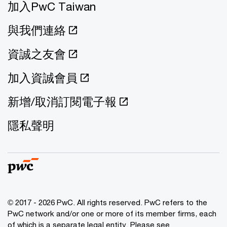
加入PwC Taiwan
與我們連絡
資誠之友會
加入資誠會員
新增/取消訂閱電子報
隱私聲明
© 2017 - 2026 PwC. All rights reserved. PwC refers to the
PwC network and/or one or more of its member firms, each
of which is a separate legal entity. Please see