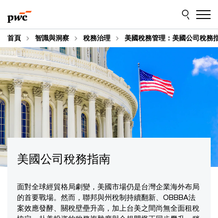
Skip
Skip
to
to
content
footer
首頁
智識與洞察
稅務治理
美國稅務管理：美國公司稅務
美國公司稅務指南
面對全球經貿格局劇變，美國市場仍是台灣企業海外布局
的首要戰場。然而，聯邦與州稅制持續翻新、OBBBA法
案效應發酵、關稅壁壘升高，加上台美之間尚無全面租稅