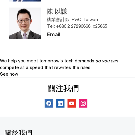
陳 以謙
執業會計師, PwC Taiwan
Tel: +886 2 27296666, x25865
Email
We help you meet tomorrow’s tech demands
so you can
compete at a speed that rewrites the rules
See how
關注我們
關於我們