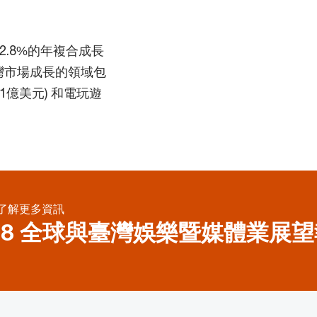
.8%的年複合成長
台灣市場成長的領域包
41億美元) 和電玩遊
了解更多資訊
018 全球與臺灣娛樂暨媒體業展