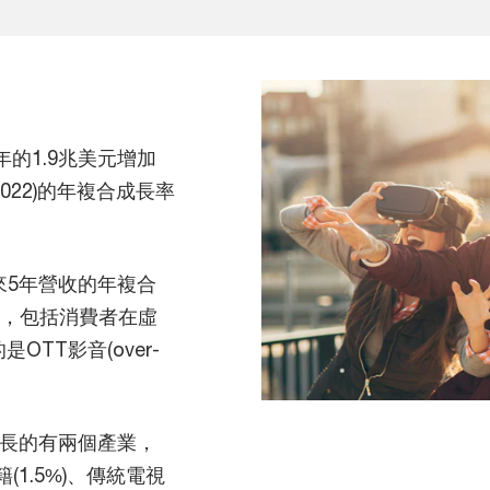
年的1.9兆美元增加
-2022)的年複合成長率
來5年營收的年複合
%)，包括消費者在虛
TT影音(over-
成長的有兩個產業，
籍(1.5%)、傳統電視