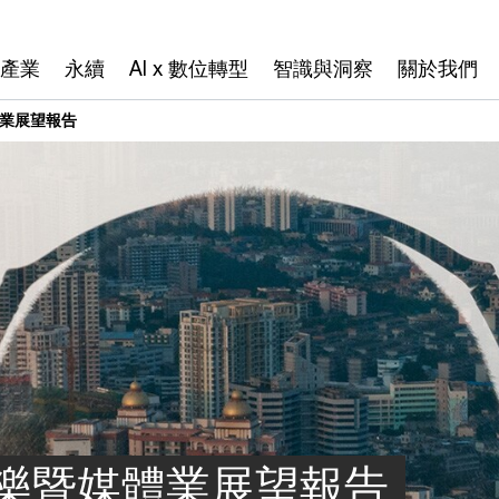
產業
永續
AI x 數位轉型
智識與洞察
關於我們
體業展望報告
灣娛樂暨媒體業展望報告