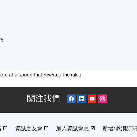
75
te at a speed that rewrites the rules
關注我們
絡
資誠之友會
加入資誠會員
新增/取消訂