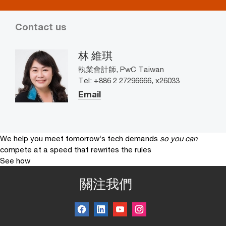
Contact us
林 維琪
執業會計師, PwC Taiwan
Tel: +886 2 27296666, x26033
Email
We help you meet tomorrow’s tech demands
so you can
compete at a speed that rewrites the rules
See how
關注我們