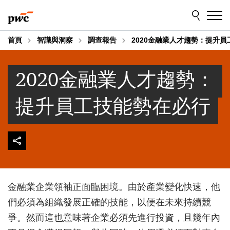
Skip
Skip
to
to
content
footer
首頁
智識與洞察
調查報告
2020金融業人才趨勢：提升
2020金融業人才趨勢：
提升員工技能勢在必行
金融業企業領袖正面臨困境。由於產業變化快速，他
們必須為組織發展正確的技能，以便在未來持續競
爭。然而這也意味著企業必須先進行投資，且幾年內