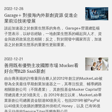
2022-12-28
Garage+ 對接海內外新創資源 促進企
業前沿技術發展
談起加速器之於創業生態系的角色， Garage+營運總監楊
子慧表示，以矽谷經驗，一地創業生態系的崛起與人才、資
金與政府政策息息相關；反之，對於開發中國家而言，加速
器之於創業生態系的重要性更顯重要。
2022-12-21
善用既有優勢主攻國際市場 Mucker看
好台灣B2B SaaS新創
由台裔美籍的許惟量與合夥人於2012年創立的MuckerLab被
譽為全美最佳早期創業加速器之一，其專注投資、輔導網路
相關新創公司（不限產業）。其創投基金Mucker Capital管
理總資產大於3億美元，自 2012年創立以來，MuckerLab畢
業新創公司總募資金額達80億美元，包括2019年被PayPal
以40億美元收購的瀏覽器外掛程式 Honey，以及 已有95億
美元估值的ServiceTitan等獨角獸公司。