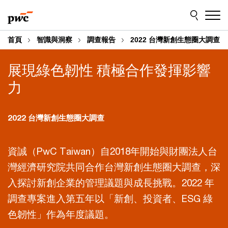
Skip
Skip
to
to
content
footer
首頁
智識與洞察
調查報告
2022 台灣新創生態圈大調查
展現綠色韌性 積極合作發揮影響
力
2022 台灣新創生態圈大調查
資誠（PwC Taiwan）自2018年開始與財團法人台
灣經濟研究院共同合作台灣新創生態圈大調查，深
入探討新創企業的管理議題與成長挑戰。2022 年
調查專案進入第五年以「新創、投資者、ESG 綠
色韌性」作為年度議題。