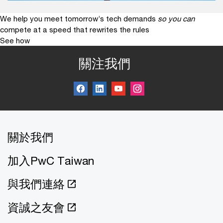
We help you meet tomorrow’s tech demands
so you can
compete at a speed that rewrites the rules
See how
關注我們
關於我們
加入PwC Taiwan
與我們連絡
資誠之友會