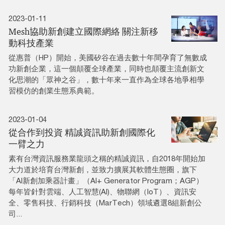
2023-01-11
Mesh協助新創建立國際網絡 關注新移
動科技產業
從惠普（HP）開始，美國矽谷在過去數十年間孕育了無數成
功新創企業，這一個顛覆全球產業，同時也顛覆主流創新文
化思潮的「眾神之谷」，數十年來一直作為全球各地爭相學
習模仿的創業生態系典範。
2023-01-04
從合作到投資 精誠資訊助新創國際化
一臂之力
素有台灣資訊服務業龍頭之稱的精誠資訊，自2018年開始加
大力道於培育台灣新創，並致力擴展其軟體生態圈，旗下
「AI新創加乘器計畫」（AI+ Generator Program；AGP）
每年皆針對雲端、人工智慧(AI)、物聯網（IoT）、資訊安
全、零售科技、行銷科技（MarTech）領域遴選8組新創公
司...