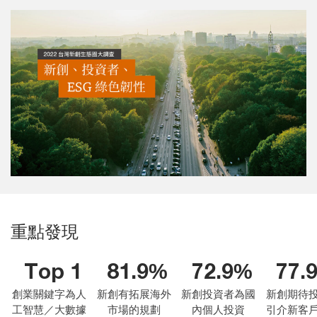
重點發現
Top 1
81.9%
72.9%
77.
創業關鍵字為人
新創有拓展海外
新創投資者為國
新創期待
工智慧／大數據
市場的規劃
內個人投資
引介新客