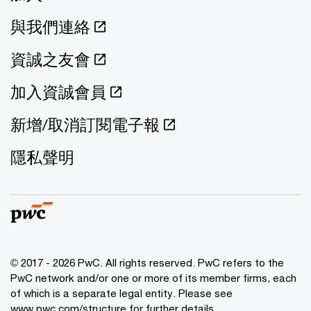
與我們連絡
資誠之友會
加入資誠會員
新增/取消訂閱電子報
隱私聲明
© 2017 - 2026 PwC. All rights reserved. PwC refers to the
PwC network and/or one or more of its member firms, each
of which is a separate legal entity. Please see
www.pwc.com/structure
for further details.