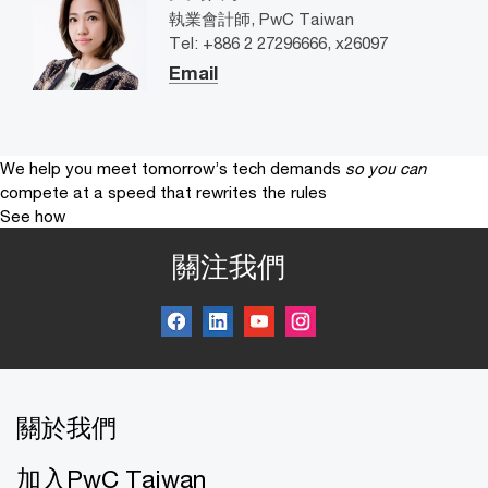
執業會計師, PwC Taiwan
Tel: +886 2 27296666, x26097
Email
We help you meet tomorrow’s tech demands
so you can
compete at a speed that rewrites the rules
See how
關注我們
關於我們
加入PwC Taiwan