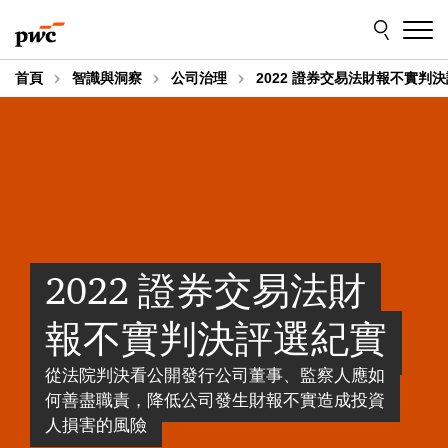
Skip
Skip
to
to
content
footer
首頁
智識與洞察
公司治理
2022 證券交易法財報不實判
2022 證券交易法財
報不實判決評選紀實
從法院判決看公開發行公司董事、監察人應如
何善盡職責，降低公司發生財報不實造成投資
人損害的風險