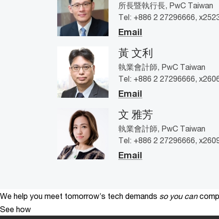
所長暨執行長, PwC Taiwan
Tel: +886 2 27296666, x252
Email
黃 文利
執業會計師, PwC Taiwan
Tel: +886 2 27296666, x260
Email
文 雅芳
執業會計師, PwC Taiwan
Tel: +886 2 27296666, x260
Email
We help you meet tomorrow’s tech demands
so you can
compe
See how