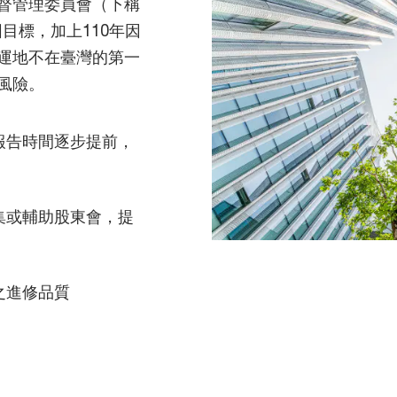
督管理委員會（下稱
圖目標，加上110年因
運地不在臺灣的第一
風險。
報告時間逐步提前，
集或輔助股東會，提
之進修品質