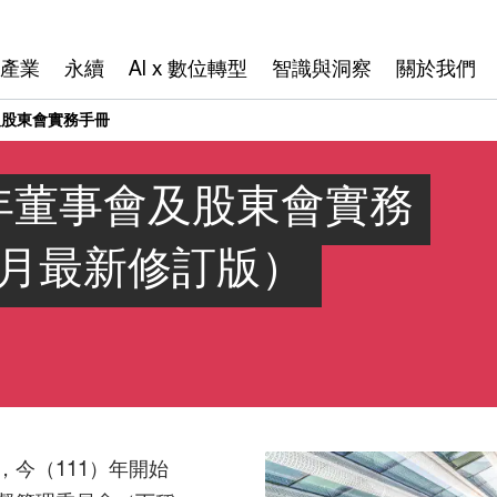
產業
永續
AI x 數位轉型
智識與洞察
關於我們
及股東會實務手冊
1年董事會及股東會實務
1月最新修訂版）
今（111）年開始