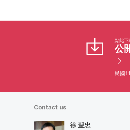
點此下
公
民國1
Contact us
徐 聖忠