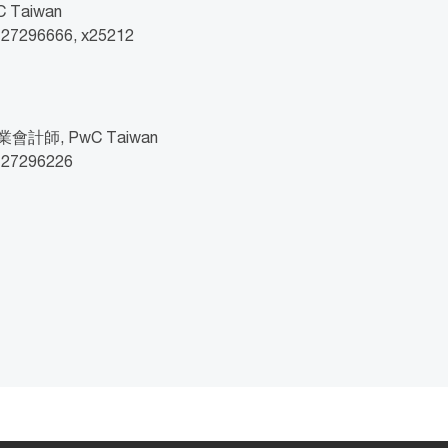
 Taiwan
2 27296666, x25212
計師, PwC Taiwan
2 27296226