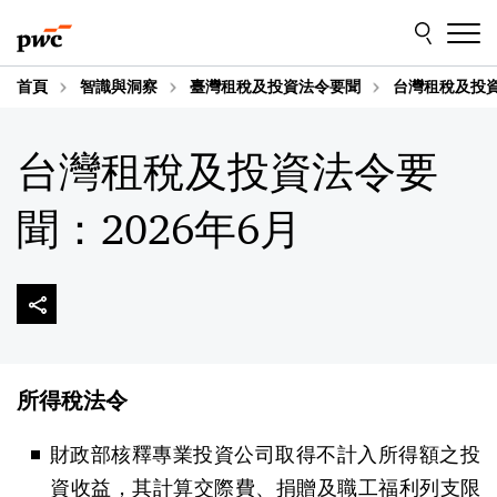
Skip
Skip
to
to
content
footer
首頁
智識與洞察
臺灣租稅及投資法令要聞
台灣租稅及投資
台灣租稅及投資法令要
聞：2026年6月
所得稅法令
財政部核釋專業投資公司取得不計入所得額之投
資收益，其計算交際費、捐贈及職工福利列支限