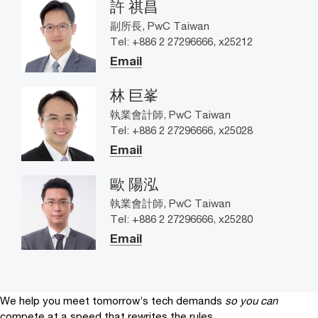
許 祺昌
副所長, PwC Taiwan
Tel: +886 2 27296666, x25212
Email
林 巨峯
執業會計師, PwC Taiwan
Tel: +886 2 27296666, x25028
Email
歐 陽泓
執業會計師, PwC Taiwan
Tel: +886 2 27296666, x25280
Email
We help you meet tomorrow’s tech demands
so you can
compete at a speed that rewrites the rules