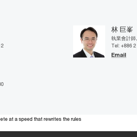
林 巨峯
執業會計師, P
12
Tel: +886 
Email
80
te at a speed that rewrites the rules