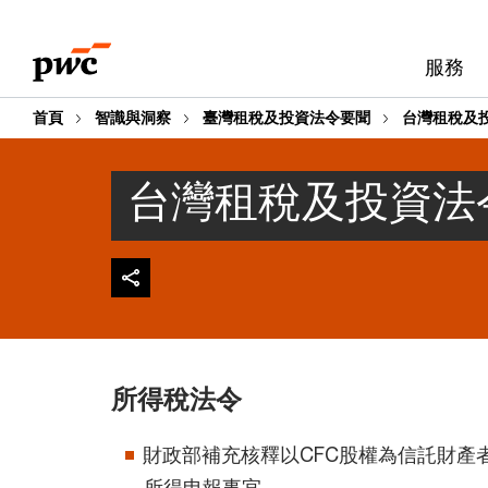
Skip
Skip
to
to
服務
content
footer
首頁
智識與洞察
臺灣租稅及投資法令要聞
台灣租稅及投
台灣租稅及投資法令
所得稅法令
財政部補充核釋以CFC股權為信託財產
所得申報事宜