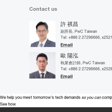
Contact us
許 祺昌
副所長, PwC Taiwan
Tel: +886 2 27296666, x252
Email
歐 陽泓
執業會計師, PwC Taiwan
Tel: +886 2 27296666, x252
Email
We help you meet tomorrow’s tech demands
so you can
compe
See how