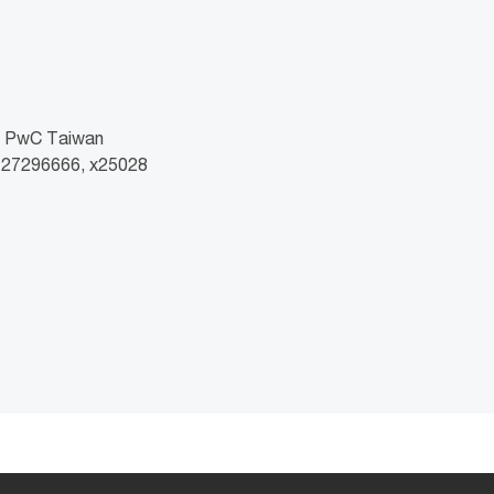
wC Taiwan
2 27296666, x25028