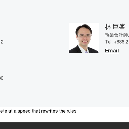
林 巨峯
執業會計師, P
12
Tel: +886 
Email
80
te at a speed that rewrites the rules