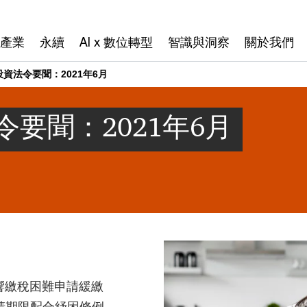
產業
永續
AI x 數位轉型
智識與洞察
關於我們
資法令要聞：2021年6月
要聞：2021年6月
響繳稅困難申請緩繳
請期限配合紓困條例