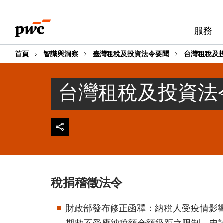
Skip
Skip
to
to
服務
content
footer
首頁
智識與洞察
臺灣租稅及投資法令要聞
台灣租稅及投
台灣租稅及投資法令
稅捐稽徵法令
財政部發布修正函釋：納稅人受疫情影
期數不受應納稅額金額級距之限制，申