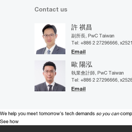
Contact us
許 祺昌
副所長, PwC Taiwan
Tel: +886 2 27296666, x252
Email
歐 陽泓
執業會計師, PwC Taiwan
Tel: +886 2 27296666, x252
Email
We help you meet tomorrow’s tech demands
so you can
compe
See how