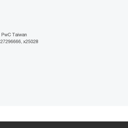
wC Taiwan
2 27296666, x25028