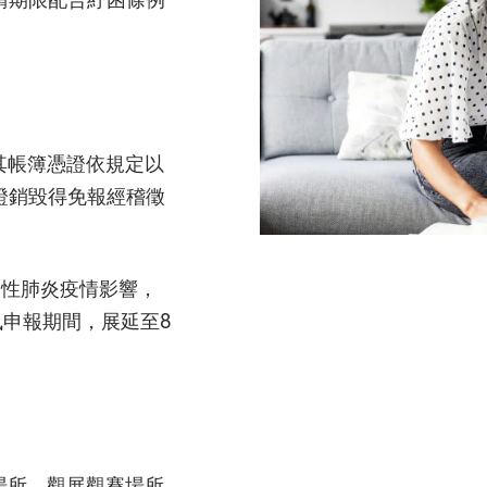
其帳簿憑證依規定以
證銷毀得免報經稽徵
染性肺炎疫情影響，
訊申報期間，展延至8
場所、觀展觀賽場所