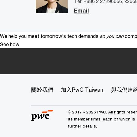
Tel: +886 2 27296666, x266
Email
We help you meet tomorrow’s tech demands
so you can
compe
See how
關於我們
加入PwC Taiwan
與我們連
© 2017 - 2026 PwC. All rights res
its member firms, each of which is 
further details.