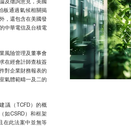
論及徵詢意見，美國
日拍板通過氣候相關揭
外，還包含在美國發
灣的中華電信及台積電
業風險管理及董事會
求在經會計師查核簽
件對企業財務報表的
室氣體範疇一及二的
議（TCFD）的概
如CSRD）和框架
，且在此法案中並無等