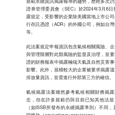
規範永續資訊揭露報導的趨勢，歷經多次討
證券管理委員會（SEC）於2024年3月6
露規定，受影響的企業除美國當地上市公司
行存託憑證（ADR）的外國公司，例如台
等。
此法案規定申報資訊包含氣候相關風險、企
與管理階層對此類風險的監督及治理，並要
證的財務報表中揭露極端天氣及自然災害事
影響。此外，規模較大的企業被要求揭露溫
排放量資訊，並需進行外部第三方的確信。
氣候揭露法案雖然參考氣候相關財務揭露建
念，但在許多規範仍與目前已知其他法規（
（如ISSB所發布的永續揭露準則）不同
同條款（equivalency provisions）。