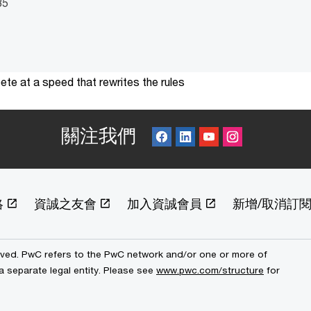
85
te at a speed that rewrites the rules
關注我們
絡
資誠之友會
加入資誠會員
新增/取消訂
erved. PwC refers to the PwC network and/or one or more of
a separate legal entity. Please see
www.pwc.com/structure
for