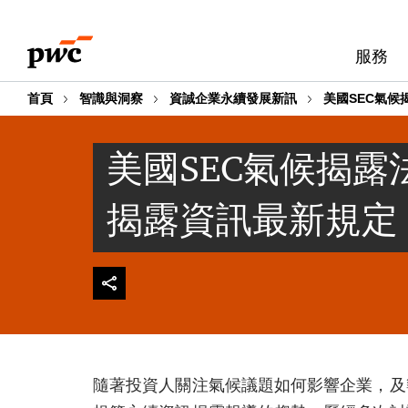
Skip
Skip
to
to
服務
content
footer
首頁
智識與洞察
資誠企業永續發展新訊
美國SEC氣候
美國SEC氣候揭露
揭露資訊最新規定
隨著投資人關注氣候議題如何影響企業，及