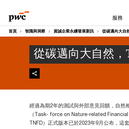
Skip
Skip
to
to
服務
content
footer
首頁
智識與洞察
資誠企業永續發展新訊
從碳邁向大自然
從碳邁向大自然，T
經過為期2年的測試與外部意見回饋，自然
（Task- force on Nature-related Financial
TNFD）正式版本已於2023年9月公布，