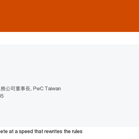
司董事長, PwC Taiwan
85
te at a speed that rewrites the rules