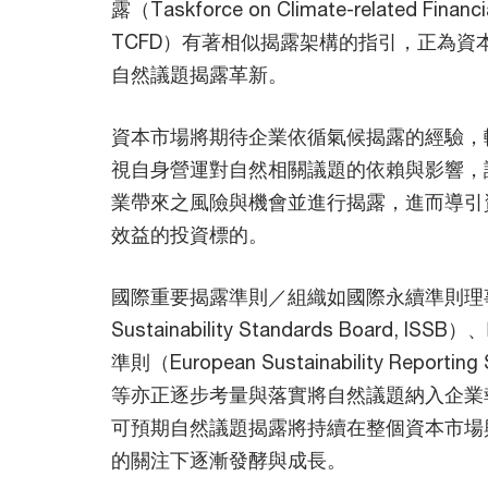
露（Taskforce on Climate-related Financia
TCFD）有著相似揭露架構的指引，正為資
自然議題揭露革新。
資本市場將期待企業依循氣候揭露的經驗，
視自身營運對自然相關議題的依賴與影響，
業帶來之風險與機會並進行揭露，進而導引
效益的投資標的。
國際重要揭露準則／組織如國際永續準則理事會（In
Sustainability Standards Board, 
準則（European Sustainability Reporting
等亦正逐步考量與落實將自然議題納入企業
可預期自然議題揭露將持續在整個資本市場
的關注下逐漸發酵與成長。