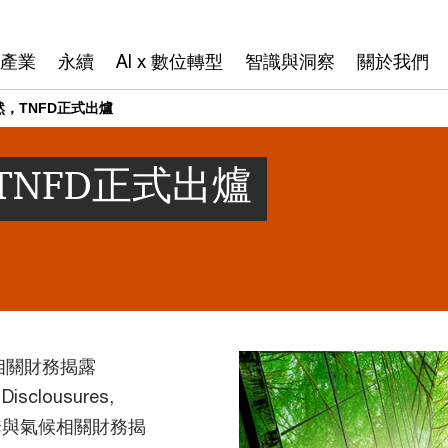
產業
永續
AI x 數位轉型
智識與洞察
關於我們
，TNFD正式出爐
NFD正式出爐
相關財務揭露
 Disclousures,
這套與氣候相關財務揭