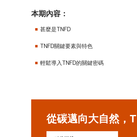
本期內容：
甚麼是TNFD
TNFD關鍵要素與特色
輕鬆導入TNFD的關鍵密碼
從碳邁向大自然，T