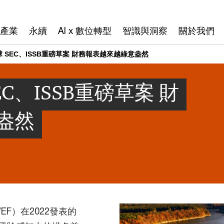
產業
永續
AI x 數位轉型
智識與洞察
關於我們
 SEC、ISSB重磅草案 財務報表越來越綠意盎然
C、ISSB重磅草案 財
盎然
 WEF）在2022發表的