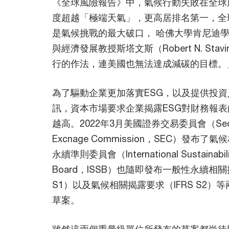
《全球風險報告》中，氣候行動失敗在全球
度超越「極端天氣」，更高居排名第一，全
是氣候挑戰的最大破口， 哈佛大學肯尼迪學院A.
與經濟發展教授斯塔文斯（Robert N. Sta
行的作法，連美國也無法達成減碳的目標。
為了驅動企業更加落實ESG，以及提供投
訊，資本市場要求企業揭露ESG對財務報
越高。2022年3月美國證券交易委員會（Securi
Excnage Commission，SEC）發布
永續準則委員會（International Sustainabili
Board，ISSB）也隨即發布一般性永續相關
S1）以及氣候相關揭露要求（IFRS S2）等兩
草案。
雖然這兩個重量級單位所發布的草案都尚待