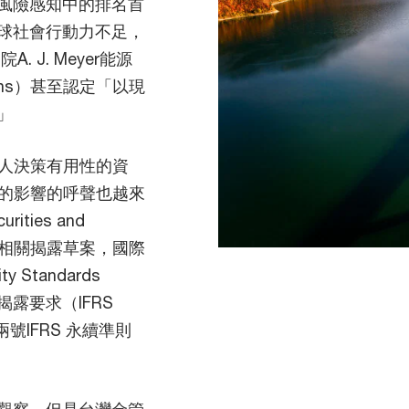
風險感知中的排名首
球社會行動力不足，
 J. Meyer能源
vins）甚至認定「以現
」
資人決策有用性的資
表的影響的呼聲也越來
ties and
了氣候相關揭露草案，國際
ty Standards
揭露要求（IFRS
號IFRS 永續準則
觀察，但是台灣金管