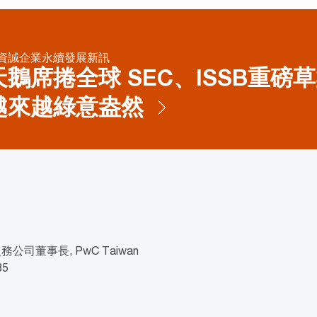
資誠企業永續發展新訊
鵝席捲全球 SEC、ISSB重磅
越來越綠意盎然
司董事長, PwC Taiwan
85