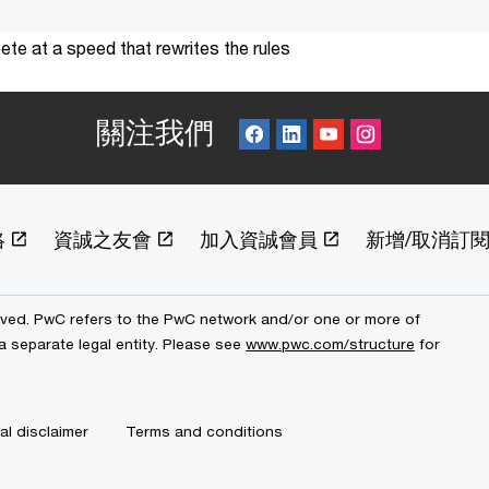
te at a speed that rewrites the rules
關注我們
絡
資誠之友會
加入資誠會員
新增/取消訂
erved. PwC refers to the PwC network and/or one or more of
a separate legal entity. Please see
www.pwc.com/structure
for
al disclaimer
Terms and conditions