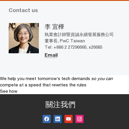
Contact us
李 宜樺
執業會計師暨資誠永續發展服務公司
董事長, PwC Taiwan
Tel: +886 2 27296666, x26685
Email
We help you meet tomorrow’s tech demands
so you can
compete at a speed that rewrites the rules
See how
關注我們