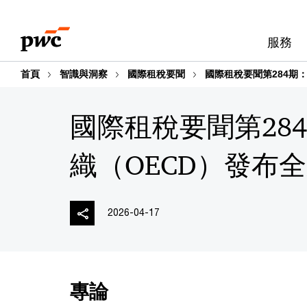
Skip
Skip
to
to
服務
content
footer
首頁
智識與洞察
國際租稅要聞
國際租稅要聞第284期
國際租稅要聞第28
織（OECD）發布
2026-04-17
專論