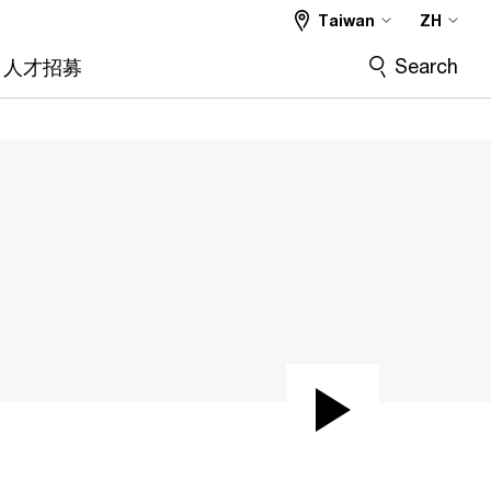
Taiwan
ZH
Search
人才招募
Play
Video