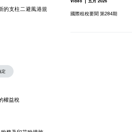
Video
五月 2026
全新的支柱二避風港規
國際租稅要聞 第284期
協定
新的權益稅
提出稅務及印花稅措施