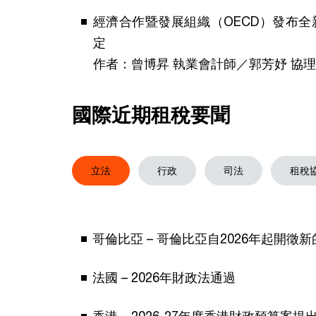
經濟合作暨發展組織（OECD）發布
定
作者：曾博昇 執業會計師／郭芳妤 協理
國際近期租稅要聞
立法
行政
司法
租稅
哥倫比亞 – 哥倫比亞自2026年起開徵
法國 – 2026年財政法通過
香港 – 2026-27年度香港財政預算案