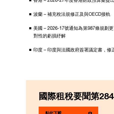
波蘭 – 補充稅法規修正及與OECD接軌
美國 – 2026-17號通知為第987條
對性的虧損紓解
印度 – 印度與法國政府簽署議定書，修
國際租稅要聞第28
點此下載