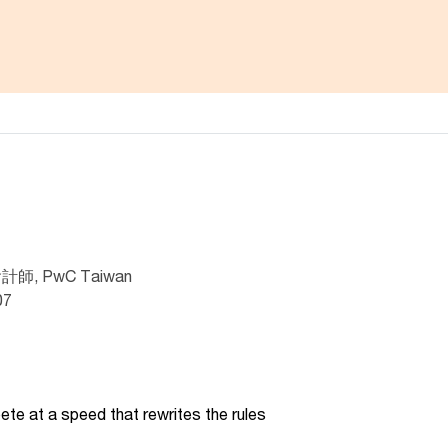
 PwC Taiwan
07
te at a speed that rewrites the rules