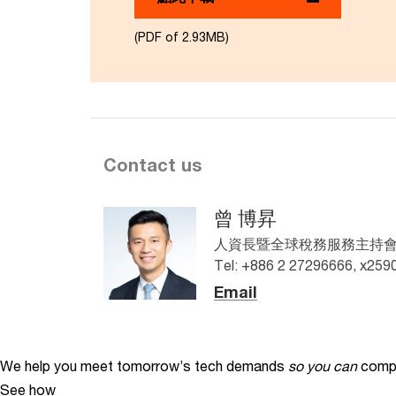
(PDF of 2.93MB)
Contact us
曾 博昇
人資長暨全球稅務服務主持會計師,
Tel: +886 2 27296666, x259
Email
We help you meet tomorrow’s tech demands
so you can
compe
See how