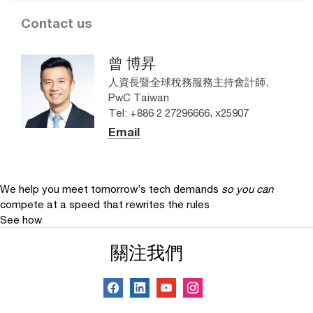
Contact us
曾 博昇
人資長暨全球稅務服務主持會計師,
PwC Taiwan
Tel: +886 2 27296666, x25907
Email
We help you meet tomorrow’s tech demands
so you can
compete at a speed that rewrites the rules
See how
關注我們