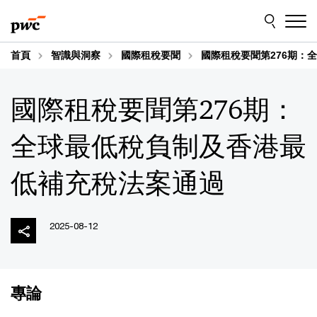
Skip
Skip
to
to
content
footer
首頁
智識與洞察
國際租稅要聞
國際租稅要聞第276期：
國際租稅要聞第276期：
全球最低稅負制及香港最
低補充稅法案通過
2025-08-12
專論