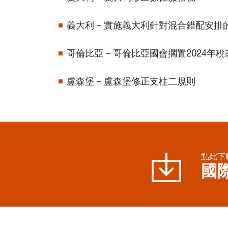
義大利 – 實施義大利針對混合錯配安排
哥倫比亞 – 哥倫比亞國會擱置2024年
盧森堡 – 盧森堡修正支柱二規則
點此下
國