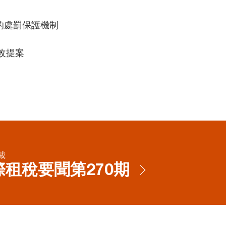
的處罰保護機制
稅改提案
載
際租稅要聞第270期