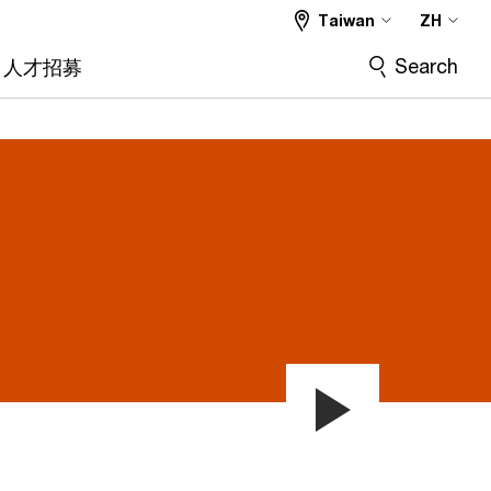
Taiwan
ZH
Search
人才招募
Play
Video