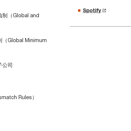
Spotify
Global and
obal Minimum
子公司
atch Rules）