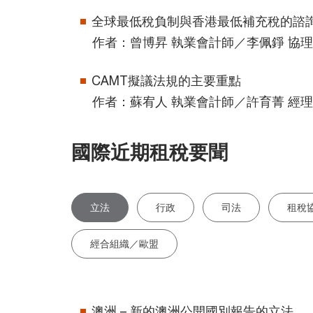
全球最低稅負制與香港最低補充稅的諮
作者：曾博昇 執業會計師／李佩錚 協理
CAMT擬議法規的主要重點
作者：蘇宥人 執業會計師／許育菁 經理
國際近期租稅要聞
立法
行政
司法
租稅
經合組織／歐盟
澳洲 – 新的澳洲公開國別報告的立法