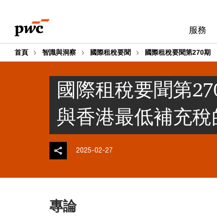
Skip
Skip
to
to
服務
content
footer
首頁
智識與洞察
國際租稅要聞
國際租稅要聞第270期
國際租稅要聞第2
與香港最低補充稅
2025-02-27
專論