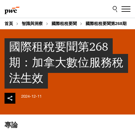
Skip
Skip
to
to
content
footer
首頁
智識與洞察
國際租稅要聞
國際租稅要聞第268期
國際租稅要聞第268
期：加拿大數位服務稅
法生效
2024-12-11
專論