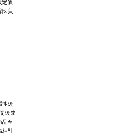
碳定價
韓國負
隱性碳
國間碳成
商品至
價相對