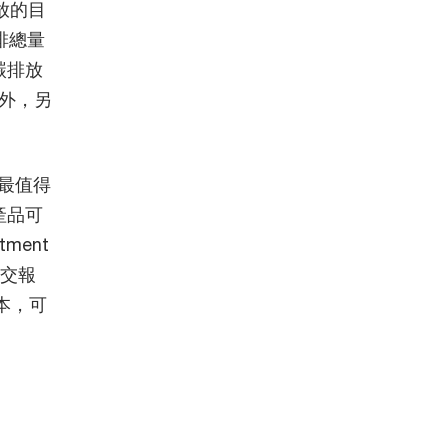
放的目
排總量
碳排放
此外，另
）最值得
產品可
ment
提交報
本，可