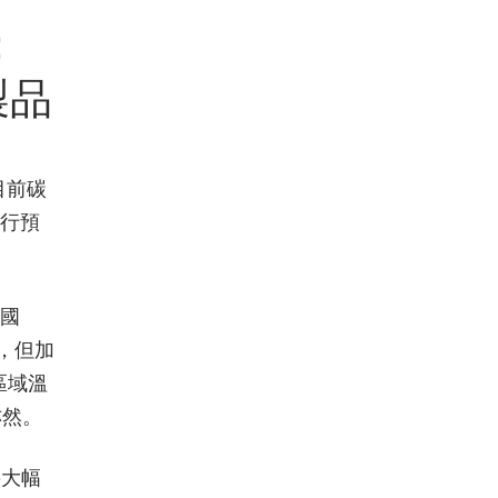
：
製品
目前碳
進行預
德國
，但加
區域溫
州亦然。
將大幅