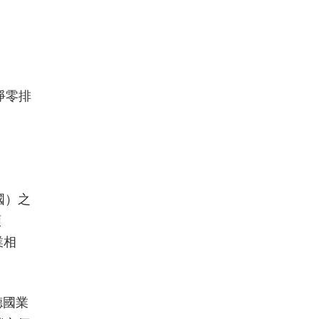
淨零排
。
國）之
額
業相
德國業