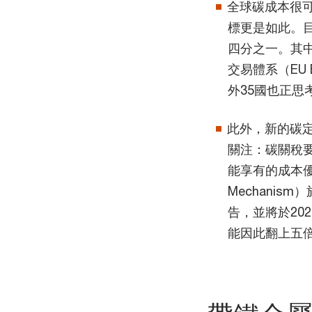
全球碳成本很可
標更是如此。
四分之一。其
交易體系（EU
外35國也正
此外，新的碳定價
關注：碳關稅
能享有的成本優勢。
Mechanis
告，並將於20
能因此翻上五