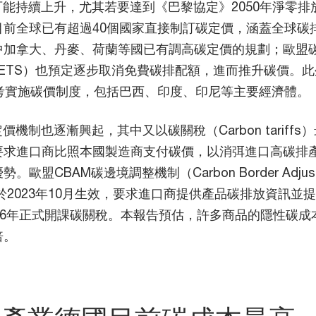
能持續上升，尤其若要達到《巴黎協定》2050年淨零排
目前全球已有超過40個國家直接制訂碳定價，涵蓋全球碳
中加拿大、丹麥、荷蘭等國已有調高碳定價的規劃；歐盟
 ETS）也預定逐步取消免費碳排配額，進而推升碳價。
思考實施碳價制度，包括巴西、印度、印尼等主要經濟體。
機制也逐漸興起，其中又以碳關稅（Carbon tariffs
要求進口商比照本國製造商支付碳價，以消弭進口高碳排
歐盟CBAM碳邊境調整機制（Carbon Border Adjust
m）於2023年10月生效，要求進口商提供產品碳排放資訊並
26年正式開課碳關稅。本報告預估，許多商品的隱性碳成
倍。