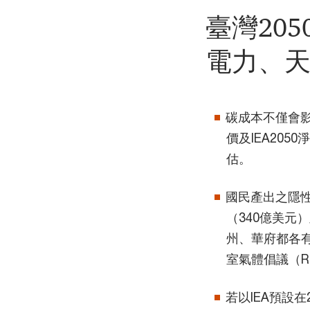
臺灣20
電力、
碳成本不僅會
價及IEA20
估。
國民產出之隱性
（340億美元
州、華府都各
室氣體倡議（Regi
若以IEA預設