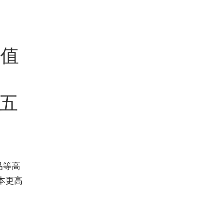
產值
前五
品等高
本更高