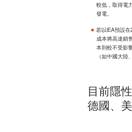
較低，取得電
發電。
若以IEA預設
成本將高達銷售
本則較不受影響
（如中國大陸
目前隱
德國、