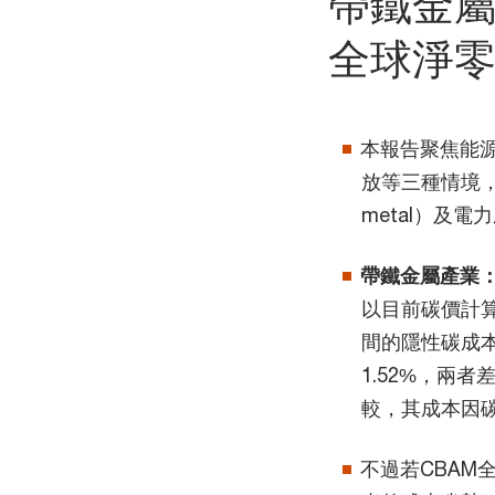
帶鐵金
全球淨
本報告聚焦能源
放等三種情境，
metal）及電
帶鐵金屬產業
以目前碳價計
間的隱性碳成本
1.52%，兩
較，其成本因碳
不過若CBAM