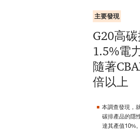
主要發現
G20高
1.5%
隨著CB
倍以上
本調查發現，就
碳排產品的隱性
達其產值10%