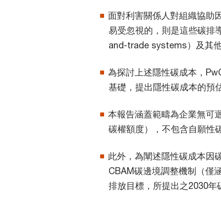
面對利害關係人對組織協助
易受忽視的，則是這些碳排導致
and-trade syst
為探討上述隱性碳成本，Pw
基礎，提出隱性碳成本的預
本報告涵蓋範疇為企業無可
碳權額度），不包含自願性
此外，為闡述隱性碳成本因
CBAM碳邊境調整機制（僅
排放目標，所提出之2030