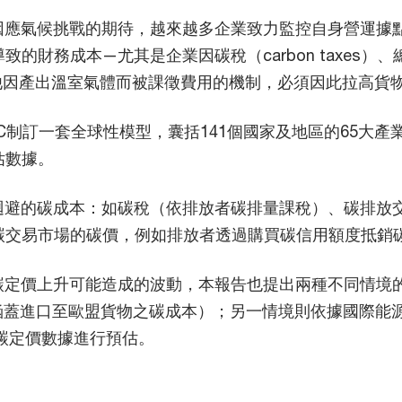
因應氣候挑戰的期待，越來越多企業致力監控自身營運據
的財務成本—尤其是企業因碳稅（carbon taxes）、
ems）及其他因產出溫室氣體而被課徵費用的機制，必須因此拉高
C制訂一套全球性模型，囊括141個國家及地區的65大
估數據。
迴避的碳成本：如碳稅（依排放者碳排量課稅）、碳排放
碳交易市場的碳價，例如排放者透過購買碳信用額度抵銷
碳定價上升可能造成的波動，本報告也提出兩種不同情境
涵蓋進口至歐盟貨物之碳成本）；另一情境則依據國際能源署
年碳定價數據進行預估。