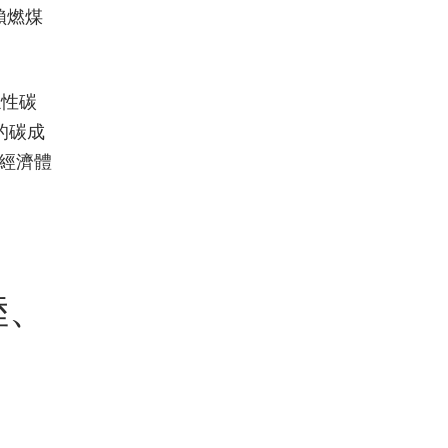
賴燃煤
隱性碳
的碳成
興經濟體
。
陸、