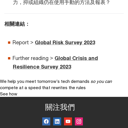
力，抑或組織仍在使用手動的方法及報表？
相關連結：
Report >
Global Risk Survey 2023
Further reading >
Global Crisis and
Resilience Survey 2023
We help you meet tomorrow’s tech demands
so you can
compete at a speed that rewrites the rules
See how
關注我們