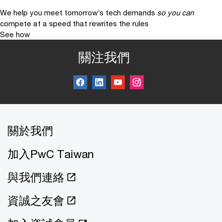
We help you meet tomorrow’s tech demands
so you can
compete at a speed that rewrites the rules
See how
關注我們
關於我們
加入PwC Taiwan
與我們連絡
資誠之友會