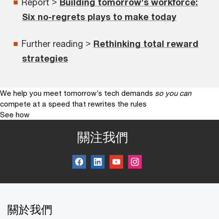
Report >
Building tomorrow’s workforce:
Six no-regrets plays to make today
Further reading >
Rethinking total reward
strategies
We help you meet tomorrow’s tech demands
so you can
compete at a speed that rewrites the rules
See how
關注我們
關於我們