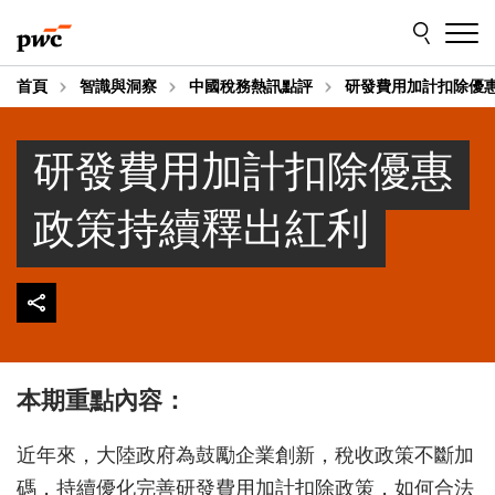
Skip
Skip
to
to
content
footer
首頁
智識與洞察
中國稅務熱訊點評
研發費用加計扣除優
研發費用加計扣除優惠
政策持續釋出紅利
本期重點內容：
近年來，大陸政府為鼓勵企業創新，稅收政策不斷加
碼，持續優化完善研發費用加計扣除政策，如何合法