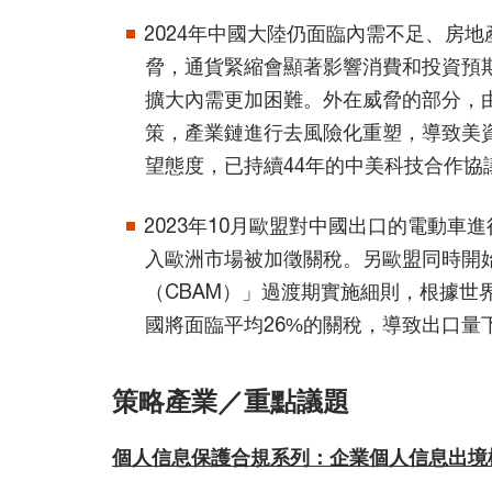
2024年中國大陸仍面臨內需不足、房
脅，通貨緊縮會顯著影響消費和投資預
擴大內需更加困難。外在威脅的部分，
策，產業鏈進行去風險化重塑，導致美
望態度，已持續44年的中美科技合作協議
2023年10月歐盟對中國出口的電動
入歐洲市場被加徵關稅。另歐盟同時開
（CBAM）」過渡期實施細則，根據世
國將面臨平均26%的關稅，導致出口量下
策略產業／重點議題
個人信息保護合規系列：企業個人信息出境