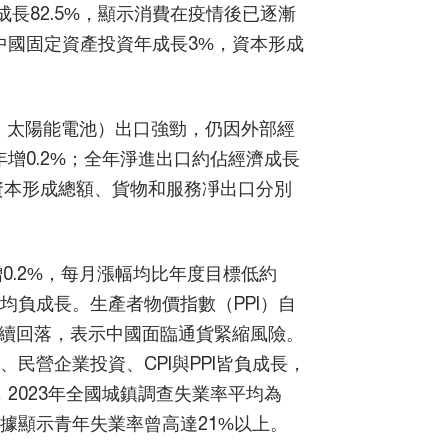
成長82.5%，顯示消費在疫情後已逐漸
中國固定資產投資年成長3%，資本形成
、太陽能電池）出口強勁，仍因外部經
增0.2%；全年淨進出口約佔經濟成長
、資本形成總額、貨物和服務凈出口分別
增0.2%，每月漲幅均比年度目標低約
餘均負成長。生產者物價指數（PPI）自
價持續回落，表示中國面臨通貨緊縮風險。
、民營企業投資、CPI與PPI皆負成長，
2023年全國城鎮調查失業率平均為
月數據顯示青年失業率曾高達21%以上。