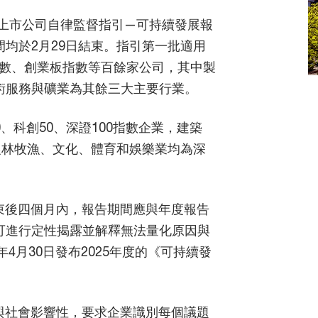
《上市公司自律監督指引—可持續發展報
均於2月29日結束。指引第一批適用
0指數、創業板指數等百餘家公司，其中製
術服務與礦業為其餘三大主要行業。
、科創50、深證100指數企業，建築
農林牧漁、文化、體育和娛樂業均為深
束後四個月內，報告期間應與年度報告
可進行定性揭露並解釋無法量化原因與
4月30日發布2025年度的《可持續發
與社會影響性，要求企業識別每個議題