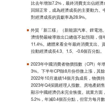
比去年增加7.2%，最終消費支出佔經濟
回歸正常，成為經濟成長的主要動力。
對經濟成長的貢獻率為28.9%。
外貿「新三樣」（新能源汽車、鋰電池
濟情勢嚴峻導致出口總值不如預期，僅年
11.4%。總體來看全年最終消費支出
拉動經濟成長4.3、1.5、-0.6個百分點。
2023年中國消費者物價指數（CPI）年
3%。下半年CPI除8月份些微上漲，其
2022年10月連續14個月負成長，物
2023年Q4採購經理人指數、房地產銷售
顯示中國經濟仍未完全恢復。就業方面，
5.2%，年減0.4個百分點，但官方每