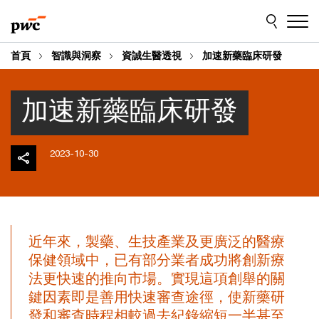
Skip
Skip
to
to
content
footer
首頁
智識與洞察
資誠生醫透視
加速新藥臨床研發
加速新藥臨床研發
2023-10-30
近年來，製藥、生技產業及更廣泛的醫療
保健領域中，已有部分業者成功將創新療
法更快速的推向市場。實現這項創舉的關
鍵因素即是善用快速審查途徑，使新藥研
發和審查時程相較過去紀錄縮短一半甚至