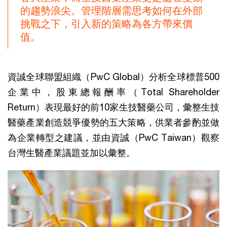
的趨勢浪尖。管理階層需思考如何在外部
挑戰之下，引入新的策略為各方帶來價
值。
資誠全球聯盟組織（PwC Global）分析全球標普500
企業中，股東總報酬率（Total Shareholder
Return）表現最好的前10家生技醫藥公司，彙整生技
醫藥產業創造競爭優勢的五大策略，供業者參酌並做
為企業轉型之建議，並由資誠（PwC Taiwan）觀察
台灣生醫產業議題並加以彙整。