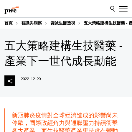
Skip
Skip
to
to
content
footer
首頁
智識與洞察
資誠生醫透視
五大策略建構生技醫藥 -
五大策略建構生技醫藥 -
產業下一世代成長動能
2022-12-20
新冠肺炎疫情對全球經濟造成的影響尚未
停歇，國際政經角力與通膨壓力持續衝擊
各大產業，而生技醫藥產業更是處在變動