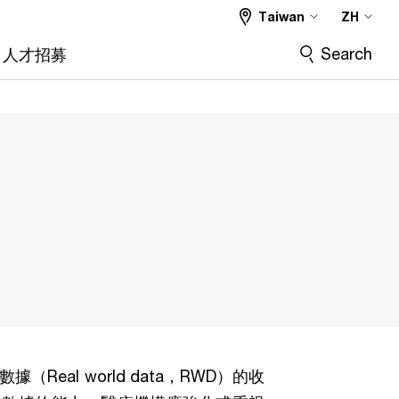
Taiwan
ZH
Search
人才招募
Real world data，RWD）的收