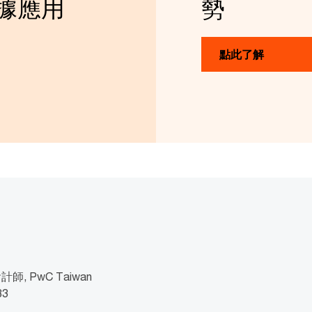
據應用
勢
點此了解
 PwC Taiwan
83