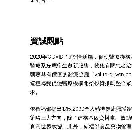
資誠觀點
2020年COVID-19疫情延燒，促使醫
醫療系統應衍生創新服務，收集有關患者治
朝著具有價值的醫療照顧（value-drive
這種轉變促使醫療機構開始投資推動整合眾
求。
依衛福部提出我國2030全人精準健康照護
策略三大方向，除了建構基因資料庫、啟動5
真實世界數據。此外，衛福部食品藥物管理署