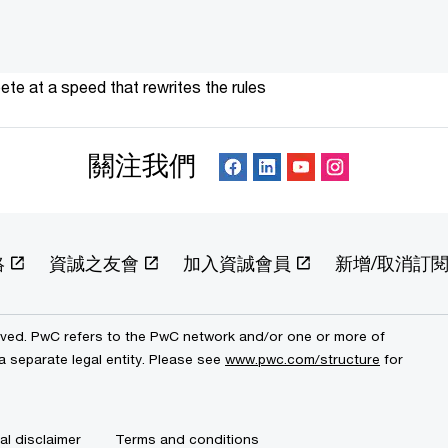
te at a speed that rewrites the rules
關注我們
絡
資誠之友會
加入資誠會員
新增/取消訂
erved. PwC refers to the PwC network and/or one or more of
a separate legal entity. Please see
www.pwc.com/structure
for
al disclaimer
Terms and conditions