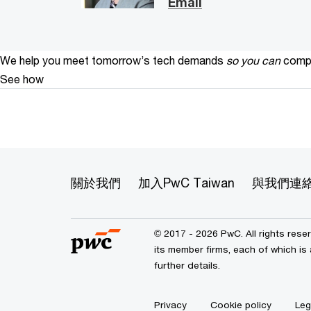
Email
We help you meet tomorrow’s tech demands
so you can
compe
See how
關於我們
加入PwC Taiwan
與我們連
© 2017 - 2026 PwC. All rights res
its member firms, each of which is 
further details.
Privacy
Cookie policy
Leg