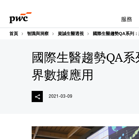
Skip
Skip
to
to
服務
content
footer
首頁
智識與洞察
資誠生醫透視
國際生醫趨勢QA系列
國際生醫趨勢QA
界數據應用
2021-03-09