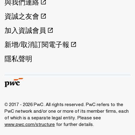
與我們連絡
資誠之友會
加入資誠會員
新增/取消訂閱電子報
隱私聲明
© 2017 - 2026 PwC. All rights reserved. PwC refers to the
PwC network and/or one or more of its member firms, each
of which is a separate legal entity. Please see
www.pwc.com/structure
for further details.