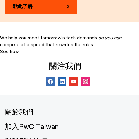
點此了解
We help you meet tomorrow’s tech demands
so you can
compete at a speed that rewrites the rules
See how
關注我們
關於我們
加入PwC Taiwan