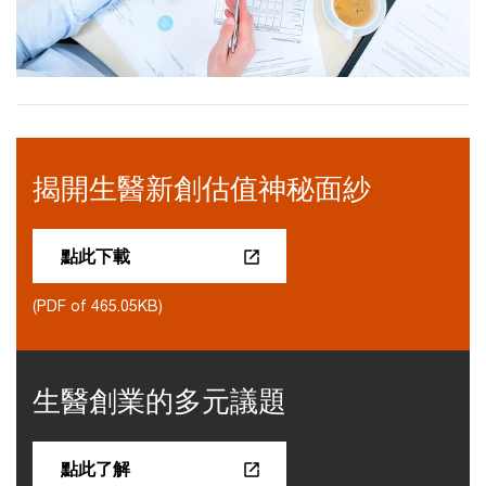
揭開生醫新創估值神秘面紗
點此下載
(PDF of 465.05KB)
生醫創業的多元議題
點此了解