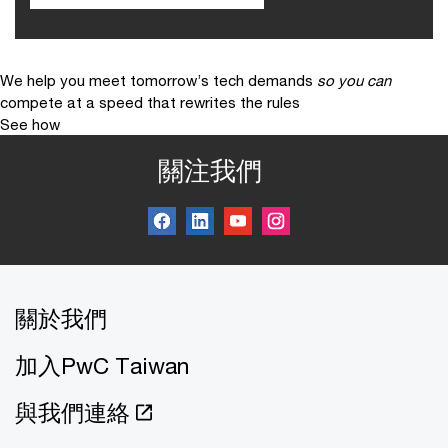
We help you meet tomorrow’s tech demands
so you can
compete at a speed that rewrites the rules
See how
關注我們
關於我們
加入PwC Taiwan
與我們連絡