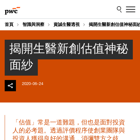
Skip
Skip
to
to
content
footer
首頁
智識與洞察
資誠生醫透視
揭開生醫新創估值神秘面
揭開生醫新創估值神秘
面紗
2020-06-24
「估值」常是一道難題，但也是面對投資
人的必考題。透過評價程序使創業團隊與
投資人獲得良好的溝通，消彌雙方之歧