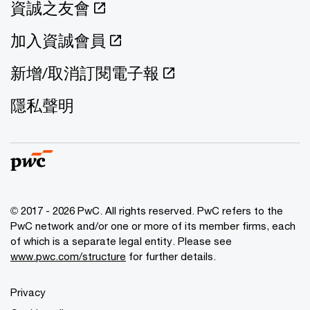
資誠之友會
加入資誠會員
新增/取消訂閱電子報
隱私聲明
© 2017 - 2026 PwC. All rights reserved. PwC refers to the
PwC network and/or one or more of its member firms, each
of which is a separate legal entity. Please see
www.pwc.com/structure
for further details.
Privacy