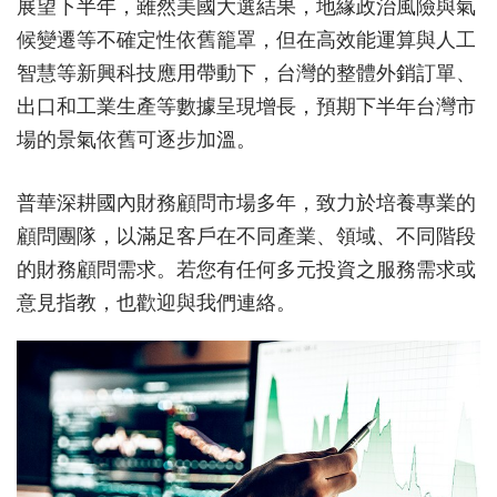
展望下半年，雖然美國大選結果，地緣政治風險與氣
候變遷等不確定性依舊籠罩，但在高效能運算與人工
智慧等新興科技應用帶動下，台灣的整體外銷訂單、
出口和工業生產等數據呈現增長，預期下半年台灣市
場的景氣依舊可逐步加溫。
普華深耕國內財務顧問市場多年，致力於培養專業的
顧問團隊，以滿足客戶在不同產業、領域、不同階段
的財務顧問需求。若您有任何多元投資之服務需求或
意見指教，也歡迎與我們連絡。