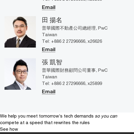
Email
田 揚名
普華國際不動產公司總經理, PwC
Taiwan
Tel: +886 2 27296666, x26626
Email
張 凱智
普華國際財務顧問公司董事, PwC
Taiwan
Tel: +886 2 27296666, x25899
Email
We help you meet tomorrow’s tech demands
so you can
compete at a speed that rewrites the rules
See how