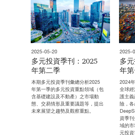
2025-05-20
2025-
多元投資季刊：2025
多元
年第二季
年第
本期多元投資季刊彙總分析2025
202
年第一季的多元投資重點領域（包
全球經
含基礎建設及不動產）之市場動
護主義
態、交易情形及重要議題等，提出
險，各
未來展望之趨勢及觀察重點。
Dee
資季刊
域的市
元投資