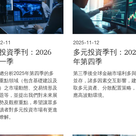
02-11
2025-11-12
投資季刊：2026
多元投資季刊：202
一季
年第四季
總分析2025年第四季的多
第三季後全球金融市場利多
重點領域（包含基礎建設及
並存，諸多因素交互影響，
）之市場動態、交易情形及
取多元資產、分散配置策略
題等，並提出我們對未來展
應高波動環境。
勢及觀察重點，希望讓眾多
讀者對多元投資市場有更進
瞭解。