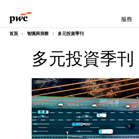
Skip
Skip
to
to
服務
content
footer
首頁
智識與洞察
多元投資季刊
多元投資季刊