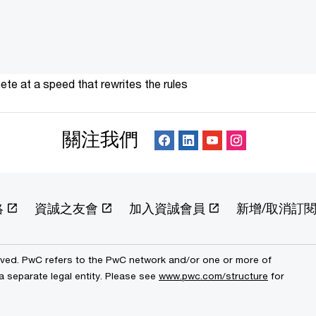
te at a speed that rewrites the rules
關注我們
絡
資誠之友會
加入資誠會員
新增/取消訂
erved. PwC refers to the PwC network and/or one or more of
a separate legal entity. Please see
www.pwc.com/structure
for