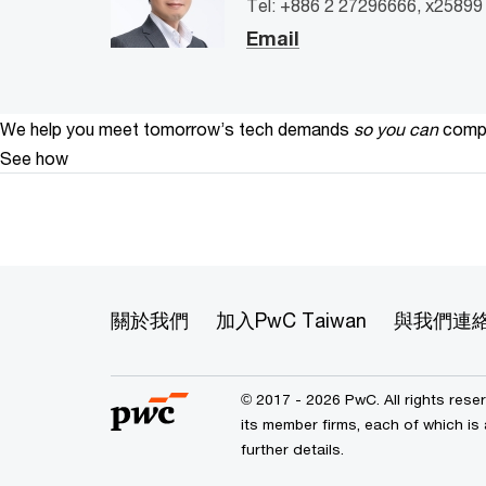
Tel: +886 2 27296666, x25899
Email
We help you meet tomorrow’s tech demands
so you can
compe
See how
關於我們
加入PwC Taiwan
與我們連
© 2017 - 2026 PwC. All rights res
its member firms, each of which is 
further details.