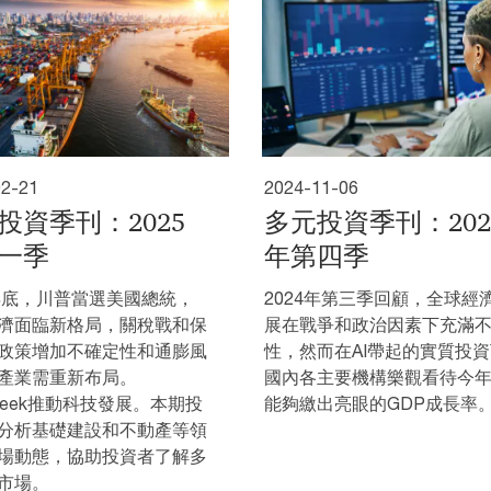
02-21
2024-11-06
投資季刊：2025
多元投資季刊：202
一季
年第四季
4年底，川普當選美國總統，
2024年第三季回顧，全球經
濟面臨新格局，關稅戰和保
展在戰爭和政治因素下充滿
政策增加不確定性和通膨風
性，然而在AI帶起的實質投
產業需重新布局。
國內各主要機構樂觀看待今
pSeek推動科技發展。本期投
能夠繳出亮眼的GDP成長率
分析基礎建設和不動產等領
場動態，協助投資者了解多
市場。