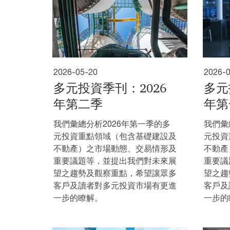
2026-05-20
2026-
多元投資季刊：2026
多元
年第二季
年第
我們彙總分析2026年第一季的多
我們彙
元投資重點領域（包含基礎建設及
元投資
不動產）之市場動態、交易情形及
不動產
重要議題等，並提出我們對未來展
重要議
望之趨勢及觀察重點，希望讓眾多
望之趨
客戶及讀者對多元投資市場有更進
客戶及
一步的瞭解。
一步的