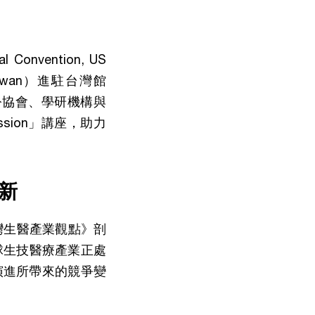
nvention, US
iwan）進駐台灣館
療企業、公協會、學研機構與
ession」講座，助力
新
臺灣生醫產業觀點》剖
球生技醫療產業正處
演進所帶來的競爭變