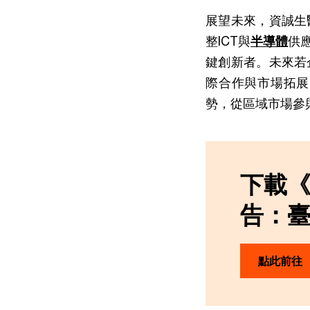
展望未來，資誠生
整ICT與
半導體
供
鍵創新者。未來若
際合作與市場拓展
勢，從區域市場參
下載《
告：
點此前往