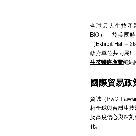
全球最大生技產業盛會「
BIO）」於美國時
（Exhibit Hal
政府單位共同展出，資誠
生技醫療產業
鏈結
國際貿易政
資誠（PwC Ta
析全球與台灣生技
於高度信心與深刻
化。