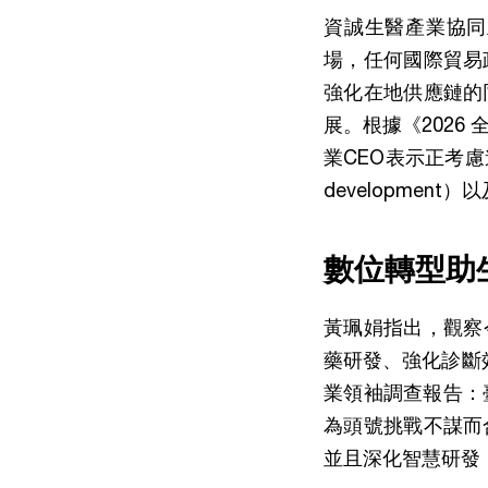
資誠生醫產業協同
場，任何國際貿易
強化在地供應鏈的
展。根據《2026
業CEO表示正考慮進
developme
數位轉型助
黃珮娟指出，觀察
藥研發、強化診斷
業領袖調查報告：
為頭號挑戰不謀而
並且深化智慧研發