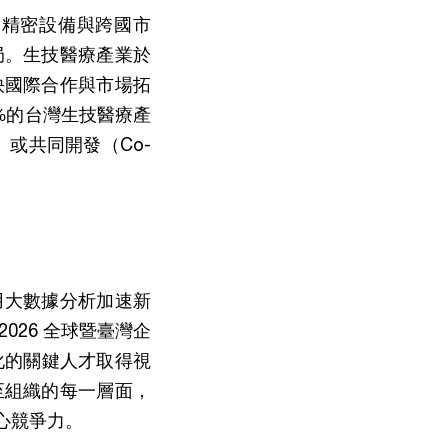
、精密設備與跨國市
局。生技醫療產業於
快國際合作與市場拓
8%的台灣生技醫療產
t）或共同開發（Co-
用大數據分析加速新
26 全球暨臺灣企
化的關鍵人才取得視
至組織的每一層面，
心競爭力。