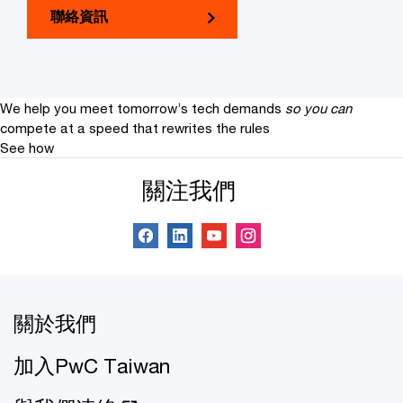
聯絡資訊
We help you meet tomorrow’s tech demands
so you can
compete at a speed that rewrites the rules
See how
關注我們
關於我們
加入PwC Taiwan