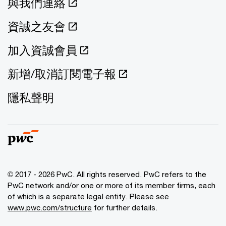
與我們連絡
資誠之友會
加入資誠會員
新增/取消訂閱電子報
隱私聲明
© 2017 - 2026 PwC. All rights reserved. PwC refers to the
PwC network and/or one or more of its member firms, each
of which is a separate legal entity. Please see
www.pwc.com/structure
for further details.