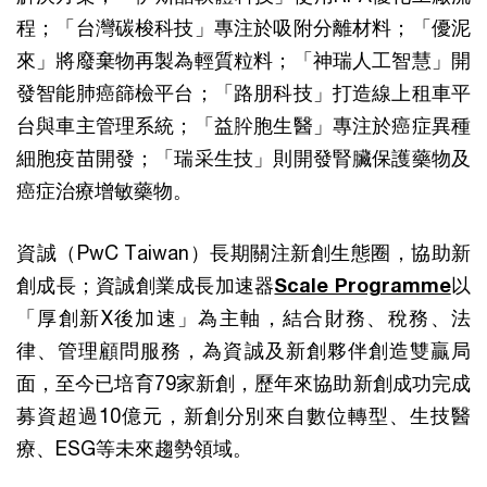
程；「台灣碳梭科技」專注於吸附分離材料；「優泥
來」將廢棄物再製為輕質粒料；「神瑞人工智慧」開
發智能肺癌篩檢平台；「路朋科技」打造線上租車平
台與車主管理系統；「益肸胞生醫」專注於癌症異種
細胞疫苗開發；「瑞采生技」則開發腎臟保護藥物及
癌症治療增敏藥物。
資誠（PwC Taiwan）長期關注新創生態圈，協助新
創成長；資誠創業成長加速器
Scale Programme
以
「厚創新X後加速」為主軸，結合財務、稅務、法
律、管理顧問服務，為資誠及新創夥伴創造雙贏局
面，至今已培育79家新創，歷年來協助新創成功完成
募資超過10億元，新創分別來自數位轉型、生技醫
療、ESG等未來趨勢領域。