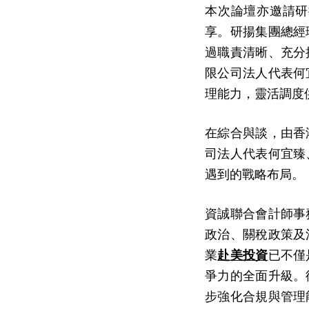
本次論壇亦邀請研
享。研揚集團總經
過職責清晰、充分
限公司法人代表何
理能力，靈活調度
在綜合與談，由香
司法人代表何宜臻
遇到的戰略布局。
資誠聯合會計師事
政治、關稅政策及
業
赴美投資
已不僅
爭力的全面升級。
步強化合規與管理