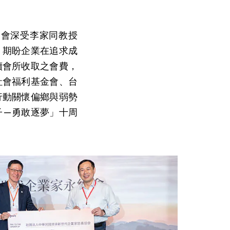
協會深受李家同教授
，期盼企業在追求成
續會所收取之會費，
社會福利基金會、台
行動關懷偏鄉與弱勢
子—勇敢逐夢」十周