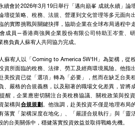
續會於2026年3月19日舉行「邁向巔峯 成就永續」
論壇從策略、稅務、法規、營運到文化管理等多元面向
臨的實際挑戰與關鍵抉擇，協助企業在全球布局過程中
會成員—香港商強興企業股份有限公司特助王岑萱、
業務負責人蘇宥人共同協力完成。
宥人以「Coming to America 5W1H」為架構
投資所面臨的稅務、法律、勞工及經商環境風險。他指
赴美投資已從「選項」轉為「必要」，然而在缺乏台美
負、嚴格的合規義務，以及顯著的職場文化差異，皆將
提醒，企業應密切關注台美稅務協議、關稅政策與投
資架構與
合規規劃
。他強調，赴美投資不僅是地理布局
有落實「架構深度在地化」、「嚴謹合規執行」與「靈
段的台美關係中，穩健落實投資效益並取得戰略先機。