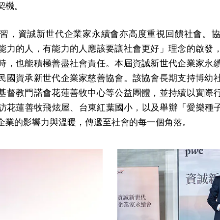
契機。
習，資誠新世代企業家永續會亦高度重視回饋社會。
能力的人，有能力的人應該要讓社會更好」理念的啟發
時，也能積極善盡社會責任。本屆資誠新世代企業家永
民國資承新世代企業家慈善協會。該協會長期支持博幼
基督教門諾會花蓮善牧中心等公益團體，並持續以實際
訪花蓮善牧飛炫屋、台東紅葉國小，以及舉辦「愛樂種
企業的影響力與溫暖，傳遞至社會的每一個角落。