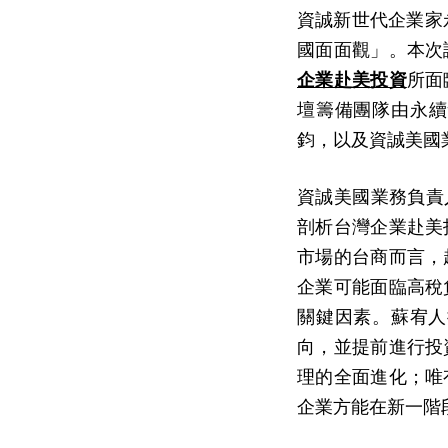
資誠新世代企業家永
國面面觀」。本次
企業赴美投資
所面
壇籌備團隊由永續
鈞，以及資誠美國
資誠美國業務負責人蘇
剖析台灣企業赴美
市場的台商而言，
企業可能面臨高稅
關鍵因素。蘇宥人
向，並提前進行投
理的全面進化；唯
企業方能在新一階