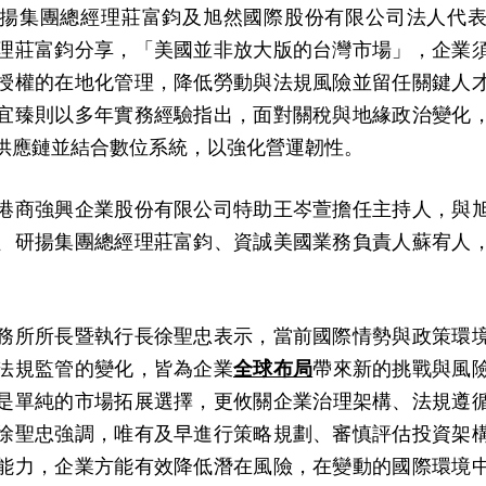
揚集團總經理莊富鈞及旭然國際股份有限公司法人代
理莊富鈞分享，「美國並非放大版的台灣市場」，企業
授權的在地化管理，降低勞動與法規風險並留任關鍵人
宜臻則以多年實務經驗指出，面對關稅與地緣政治變化
供應鏈並結合數位系統，以強化營運韌性。
港商強興企業股份有限公司特助王岑萱擔任主持人，與
、研揚集團總經理莊富鈞、資誠美國業務負責人蘇宥人
務所所長暨執行長徐聖忠表示，當前國際情勢與政策環
法規監管的變化，皆為企業
全球布局
帶來新的挑戰與風
是單純的市場拓展選擇，更攸關企業治理架構、法規遵
徐聖忠強調，唯有及早進行策略規劃、審慎評估投資架
能力，企業方能有效降低潛在風險，在變動的國際環境