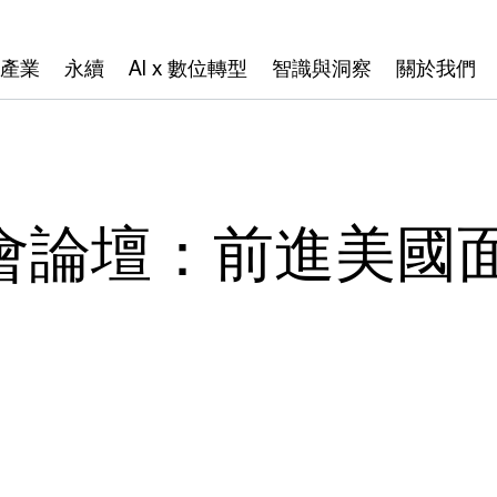
產業
永續
AI x 數位轉型
智識與洞察
關於我們
會論壇：前進美國