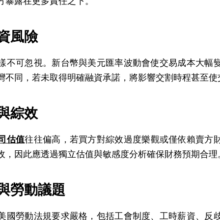
方暴露在更多責任之下。
融資風險
樣不可忽視。新台幣與美元匯率波動會使交易成本大幅
灣不同，若未取得明確融資承諾，將影響交割時程甚至使
值與綜效
司估值
往往偏高，若買方對綜效過度樂觀或僅依賴賣方
收，因此應透過獨立估值與敏感度分析確保財務預期合理
工與勞動議題
美國勞動法規要求嚴格，包括工會制度、工時薪資、反