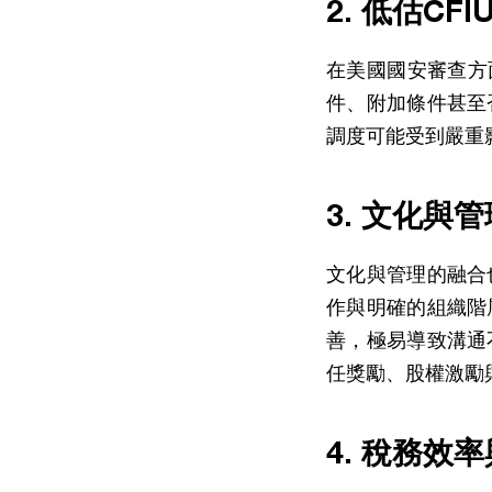
2. 低估C
在美國國安審查方
件、附加條件甚至
調度可能受到嚴重
3. 文化與
文化與管理的融合
作與明確的組織階
善，極易導致溝通
任獎勵、股權激勵
4. 稅務效