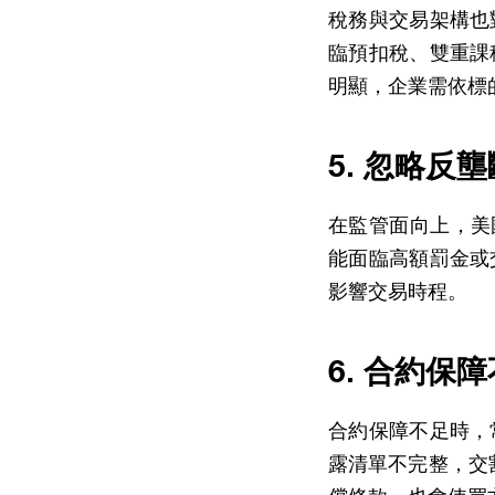
稅務與交易架構也
臨預扣稅、雙重課
明顯，企業需依標
5. 忽略反
在監管面向上，美國對
能面臨高額罰金或
影響交易時程。
6. 合約保
合約保障不足時，
露清單不完整，交