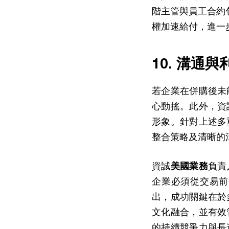
階主管與員工合約包含
權加速給付，進一
10. 溝通
若企業在併購後未
心動搖。此外，資
形象。針對上述多
整合策略及清晰的
資誠
美國業務
負責
企業必須從交易前
出，成功關鍵在於
文化融合，並有效
的持續競爭力與長