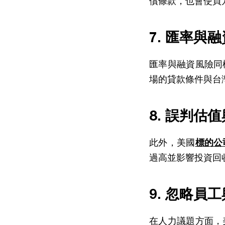
償條款，也會使買
7. 匯率與
匯率與融資風險同
場的貸款條件與台
8. 誤判估
此外，美國
標的公
過高並影響投資回
9. 忽略員
在人力議題方面，