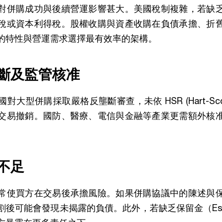
對併購成功與後續營運影響甚大。美國稅制複雜，若缺
稅或資本利得稅。股權收購與資產收購在負債承擔、折
的特性與營運需求選擇最有效率的架構。
壟斷及監管核准
大型併購採取嚴格反壟斷審查，未依 HSR (Hart-Scott-
交易撤銷。國防、醫療、電信與金融等產業更需額外核
障不足
常使買方在交易後承擔風險。如果併購協議中的陳述與
割後可能會發現未揭露的負債。此外，若缺乏保留金（Esc