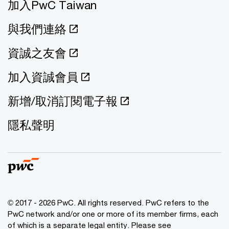
加入PwC Taiwan
與我們連絡
資誠之友會
加入資誠會員
新增/取消訂閱電子報
隱私聲明
© 2017 - 2026 PwC. All rights reserved. PwC refers to the
PwC network and/or one or more of its member firms, each
of which is a separate legal entity. Please see