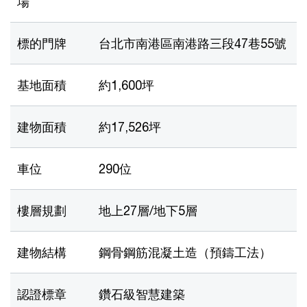
場
標的門牌
台北市南港區南港路三段47巷55號
基地面積
約1,600坪
建物面積
約17,526坪
車位
290位
樓層規劃
地上27層/地下5層
建物結構
鋼骨鋼筋混凝土造（預鑄工法）
認證標章
鑽石級智慧建築