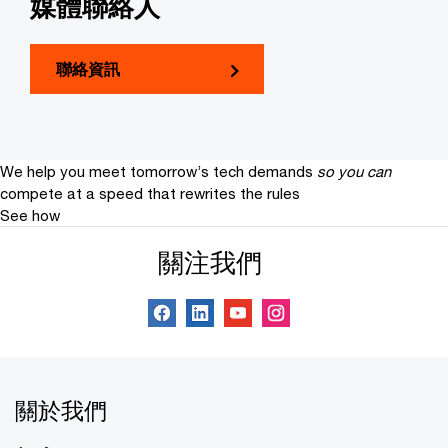
媒體聯絡人
聯絡資訊
We help you meet tomorrow’s tech demands
so you can
compete at a speed that rewrites the rules
See how
關注我們
關於我們