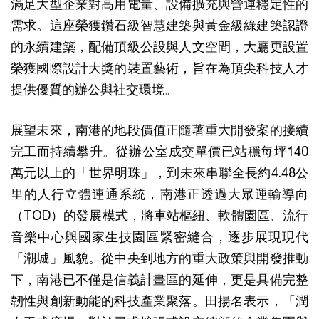
滿足大型企業對高用電量、設備擴充與營運穩定性的
需求。這座榮獲鑽石級智慧建築與黃金級綠建築認證
的永續建築，配備頂級公設與人文空間，大廳更設置
榮獲國際設計大獎的裝置藝術，旨在為頂尖科技人才
提供優質的辦公與社交環境。
展望未來，南港的地段價值正隨著重大開發案的接續
完工而持續攀升。從辦公室成交單價已站穩每坪140
萬元以上的「世界明珠」，到未來串聯全長約4.48公
里的人行立體連通系統，南港正透過大眾運輸導向
（TOD）的發展模式，將車站樞紐、軟體園區、流行
音樂中心與國家生技園區緊密縫合，逐步展現現代
「潮城」風貌。從中央到地方的重大政策與開發推動
下，南港已不僅是信義計畫區的延伸，更是具備完整
韌性與創新動能的科技產業聚落。田揚名表示，「潤