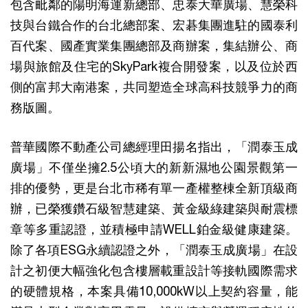
包含毗鄰的陽明海運新總部、忠泰大華廣場、慧榮科
技與台鐵合作的台北總部案、宏碁集團進駐的國泰利
百代案、國產實業集團總部及商辦案，集結辦公、商
場與旅館及住宅的SkyPark複合開發案，以及位於西
側的富邦大南港案，共同塑造全球高科技競爭力的商
務版圖。
普華國際不動產公司總經理田揚名指出，「潤泰玉成
廣場」不僅坐擁2.5公頃大的新新濕地公園景觀第一
排的優勢，更是台北市稀有單一產權整棟全新頂級商
辦，已榮獲鑽石級智慧建築、黃金級綠建築與耐震標
章等多重認證，並積極申請WELL鉑金級健康建築。
除了各項ESG永續認證之外，「潤泰玉成廣場」在設
計之初便大幅強化包含樓層載重設計等接軌國際需求
的硬體規格，本案具備10,000kW以上契約容量，能