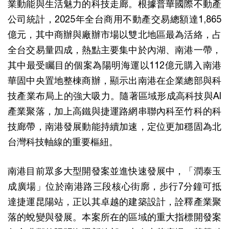
業動能與生活魅力的科技走廊。根據普華國際不動產
公司統計，2025年全台商用不動產交易總額達1,865
億元，其中商辦與廠辦市場以雙北地區最為活絡，占
全台交易量四成，熱點主要集中於內湖、南港一帶，
其中最受矚目的個案為陽明海運以112億元購入南港
華固中央置地整棟商辦，顯示出南港在企業總部與科
技產業布局上的強大吸力。隨著區域形成高科技與AI
產業聚落，加上高鐵與捷運路網串聯內科至竹科的科
技廊帶，南港發展動能持續加速，定位更加穩固為北
台灣科技軸線的重要樞紐。
南港目前眾多大型開發案並進快速發展中，「潤泰玉
成廣場」位於南港路三段核心街廓，步行7分鐘可抵
達捷運昆陽站，正以其卓越的建築設計，詮釋產業聚
落的蛻變與發展。本案所在的區域的重大指標開發案