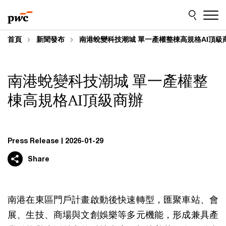
Skip
Skip
to
to
content
footer
首頁
新聞發布
南港蛻變科技潮城 單一產權整棟高規格AI頂級
南港蛻變科技潮城 單一產權整
棟高規格AI頂級商辦
Press Release
2026-01-29
Share
南港在東區門戶計畫啟動後快速轉型，匯聚車站、會
展、生技、商場與文創娛樂等多元機能，形成兼具產