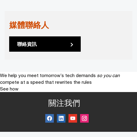
媒體聯絡人
聯絡資訊
We help you meet tomorrow’s tech demands
so you can
compete at a speed that rewrites the rules
See how
關注我們