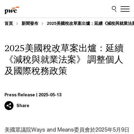
Skip
Skip
to
to
content
footer
首頁
新聞發布
2025美國稅改草案出爐：延續《減稅與就業法
2025美國稅改草案出爐：延續
《減稅與就業法案》 調整個人
及國際稅務政策
Press Release
2025-05-13
Share
美國眾議院Ways and Means委員會於2025年5月9日