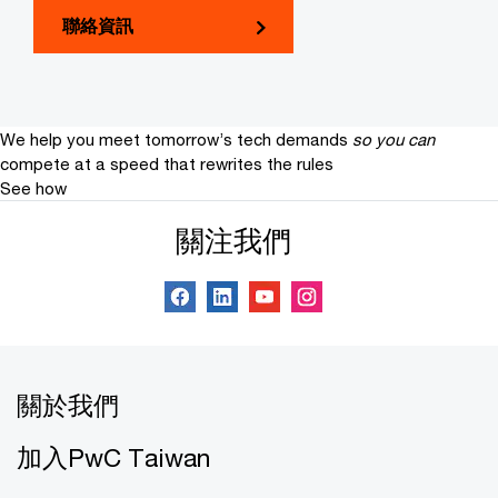
聯絡資訊
We help you meet tomorrow’s tech demands
so you can
compete at a speed that rewrites the rules
See how
關注我們
關於我們
加入PwC Taiwan