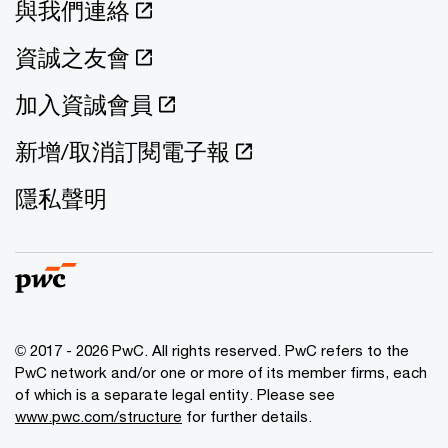
與我們連絡
資誠之友會
加入資誠會員
新增/取消訂閱電子報
隱私聲明
© 2017 - 2026 PwC. All rights reserved. PwC refers to the
PwC network and/or one or more of its member firms, each
of which is a separate legal entity. Please see
www.pwc.com/structure
for further details.