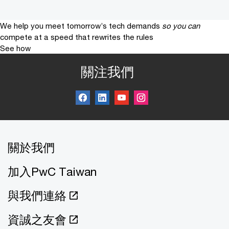
We help you meet tomorrow’s tech demands
so you can
compete at a speed that rewrites the rules
See how
關注我們
關於我們
加入PwC Taiwan
與我們連絡
資誠之友會