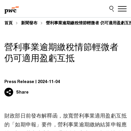
Skip
Skip
to
to
content
footer
首頁
新聞發布
營利事業逾期繳稅情節輕微者 仍可適用盈虧互
營利事業逾期繳稅情節輕微者
仍可適用盈虧互抵
Press Release
2024-11-04
Share
財政部日前發布解釋函，放寬營利事業適用盈虧互抵
的「如期申報」要件，營利事業逾期繳納結算申報應