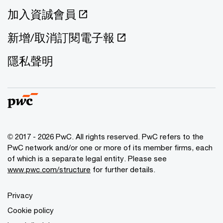
加入資誠會員
新增/取消訂閱電子報
隱私聲明
© 2017 - 2026 PwC. All rights reserved. PwC refers to the
PwC network and/or one or more of its member firms, each
of which is a separate legal entity. Please see
www.pwc.com/structure
for further details.
Privacy
Cookie policy