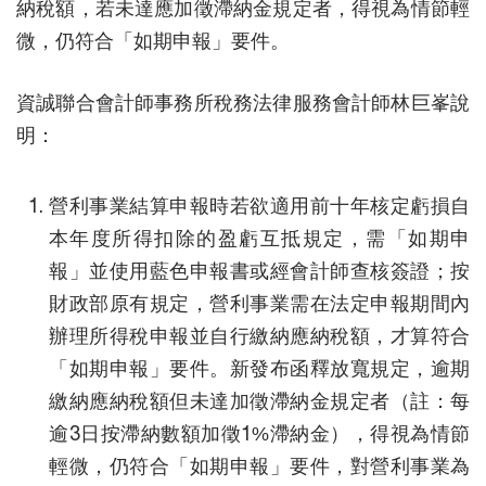
納稅額，若未達應加徵滯納金規定者，得視為情節輕
微，仍符合「如期申報」要件。
資誠聯合會計師事務所稅務法律服務會計師林巨峯說
明：
營利事業結算申報時若欲適用前十年核定虧損自
本年度所得扣除的盈虧互抵規定，需「如期申
報」並使用藍色申報書或經會計師查核簽證；按
財政部原有規定，營利事業需在法定申報期間內
辦理所得稅申報並自行繳納應納稅額，才算符合
「如期申報」要件。新發布函釋放寬規定，逾期
繳納應納稅額但未達加徵滯納金規定者（註：每
逾3日按滯納數額加徵1%滯納金），得視為情節
輕微，仍符合「如期申報」要件，對營利事業為