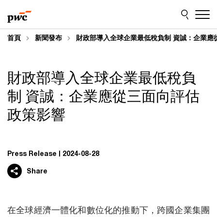
Skip
Skip
to
to
content
footer
首頁
新聞發布
財政部導入全球企業最低稅負制 資誠：企業應
財政部導入全球企業最低稅負
制 資誠：企業應從三面向評估
政策影響
Press Release
2024-08-28
Share
在全球經濟一體化和數位化的推動下，跨國企業集團