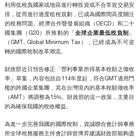
利用低稅負國家或地區進行轉投資或不合常規交易安
排，從而進行過度租稅規劃，已成為國際間高度關注
的稅務問題。經濟合作暨發展組織（OECD）和二十
國集團（G20）所推動的「
全球企業最低稅負制
」
（GMT, Global Minimum Tax），已經成為不可逆
轉的國際稅制改革潮流。
財政部近日預告修正「營利事業所得基本稅額之徵收
率」草案，內容包括自114年度起，符合GMT適用門
檻的跨國企業集團，其在台灣境內的基本稅額徵收率
（AMT）將調整為15%。財政部的這一政策，主要目
的為確保我國的稅收權益。
為進一步完善我國的國際稅制，資誠聯合會計師事務
所全球稅務服務主持會計師曾博昇建議財政部能夠盡